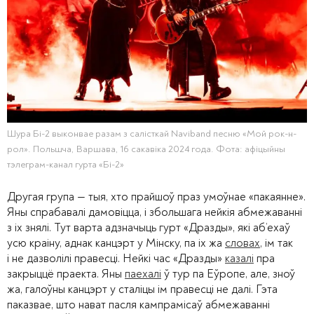
Шура Бі-2 выконвае разам з салісткай Naviband песню «Мой рок-н-
рол». Польшча, Варшава, 16 сакавіка 2024 года. Фота: афіцыйны
тэлеграм-канал гурта «Бі-2»
Другая група — тыя, хто прайшоў праз умоўнае «пакаянне».
Яны спрабавалі дамовіцца, і збольшага нейкія абмежаванні
з іх знялі. Тут варта адзначыць гурт «Дразды», які аб’ехаў
усю краіну, аднак канцэрт у Мінску, па іх жа
словах
, ім так
і не дазволілі правесці. Нейкі час «Дразды»
казалі
пра
закрыццё праекта. Яны
паехалі
ў тур па Еўропе, але, зноў
жа, галоўны канцэрт у сталіцы ім правесці не далі. Гэта
паказвае, што нават пасля кампрамісаў абмежаванні