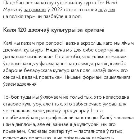
Падобны лёс напаткаў і ўдзельнікаў гурта Tor Band.
Музыкаў
затрымалі
ў 2022 годзе, а пазней
асудзілі
на вялікія тэрміны пазбаўлення волі.
Каля 120 дзеячаў культуры за кратамі
Калі мы кажам пра рэпрэсіі, важна акрэсліць, каго мы лічым
дзеячамі культуры. Нядаўна мы для сябе
сфармулявалі
дакладнае вызначэнне. Гэта асобы, якія сваімі дзеяннямі
ўдзельнічаюць у фармаванні, падтрымцы, развіцці альбо
абароне беларускага культурнага поля, напаўняючы яго
сэнсамі, ведамі, практыкамі і іншымі формамі сацыяльнага
ўзаемадзеяння.
То-бок туды мы ўключаем не толькі тых, хто непасрэдна
стварае культуру, але і тых, хто забяспечвае ўмовы для
яе існавання: менеджараў, прадусараў. І гэта
не абмяжоўваецца прафесійнай занятасцю. Калі ў чалавека
няма дыплома, але ён займаецца культурай, мы яго
прызнаем. Ключавы фактар тут — пастаянства ў гэтых
культурных практыках, а не эпізадычная дзейнасць.