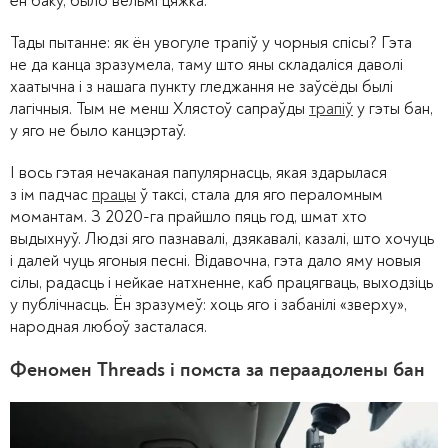
ён баку, было вельмі цяжка.
Тады пытанне: як ён увогуле трапіў у чорныя спісы? Гэта
не да канца зразумела, таму што яны складаліся даволі
хаатычна і з нашага пункту гледжання не заўсёды былі
лагічныя. Тым не менш Хлястоў сапраўды
трапіў
у гэты бан,
у яго не было канцэртаў.
І вось гэтая нечаканая папулярнасць, якая здарылася
з ім падчас
працы
ў таксі, стала для яго пераломным
момантам. З 2020-га прайшло пяць год, шмат хто
выдыхнуў. Людзі яго пазнавалі, дзякавалі, казалі, што хочуць
і далей чуць ягоныя песні. Відавочна, гэта дало яму новыя
сілы, радасць і нейкае натхненне, каб працягваць, выходзіць
у публічнасць. Ён зразумеў: хоць яго і забанілі «зверху»,
народная любоў засталася.
Феномен Threads і помста за пераадолены бан