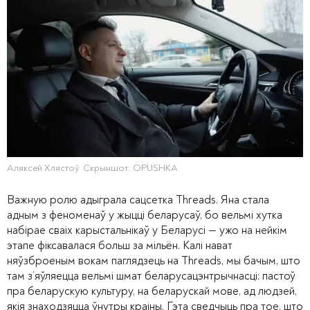
Аляксей Хлястоў. Скрыншот: OPUSHKA
Важную ролю адыграла сацсетка Threads. Яна стала
адным з феноменаў у жыцці беларусаў, бо вельмі хутка
набірае сваіх карыстальнікаў у Беларусі — ужо на нейкім
этапе фіксавалася больш за мільён. Калі нават
няўзброеным вокам паглядзець на Threads, мы бачым, што
там з’яўляецца вельмі шмат беларусацэнтрычнасці: пастоў
пра беларускую культуру, на беларускай мове, ад людзей,
якія знаходзяцца ўнутры краіны. Гэта сведчыць пра тое, што