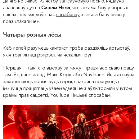
да яго не знікае. Хлястоў
запісаў
новую песню, нядаўна
анансаваў дуэт з
, які таксама быў у чорных
Сашам Нэма
спісах і вельмі доўгі час
спрабаваў
з гэтага бану выйсці
праз «пакаянне».
Чатыры розныя лёсы
Каб лепей разумець кантэкст, трэба раздзяліць артыстаў,
якія трапілі пад рэпрэсіі, на некалькі груп.
Першая — тыя, хто выехаў за мяжу і працягвае сваю працу
там. Як, напрыклад, Макс Корж або Naviband. Яны актыўна
захопліваюць новыя аўдыторыі, спакойна працуюць і
імкнуцца працягваць узаемадзеянне з аўдыторыяй унутры
краіны праз сацсеткі, YouTube і іншымі спосабамі.