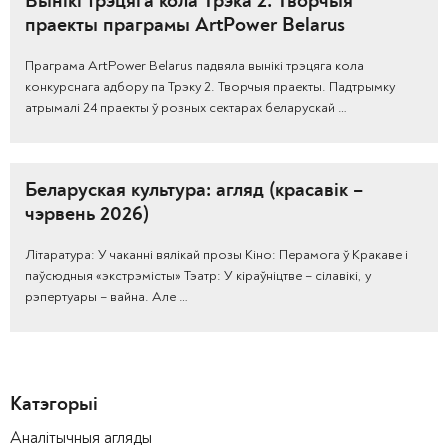
Вынікі трэцяга кола Трэка 2. Творчыя
праекты праграмы ArtPower Belarus
Праграма ArtPower Belarus падвяла вынікі трэцяга кола
конкурснага адбору па Трэку 2. Творчыя праекты. Падтрымку
атрымалі 24 праекты ў розных сектарах беларускай …
Беларуская культура: агляд (красавік –
чэрвень 2026)
Літаратура: У чаканні вялікай прозы Кіно: Перамога ў Кракаве і
паўсюдныя «экстрэмісты» Тэатр: У кіраўніцтве – сілавікі, у
рэпертуары – вайна. Але …
Катэгорыі
Аналітычныя агляды