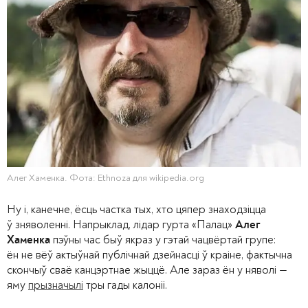
Алег Хаменка. Фота: Ethnoza для wikipedia.org
Ну і, канечне, ёсць частка тых, хто цяпер знаходзіцца
ў зняволенні. Напрыклад, лідар гурта «Палац»
Алег
пэўны час быў якраз у гэтай чацвёртай групе:
Хаменка
ён не вёў актыўнай публічнай дзейнасці ў краіне, фактычна
скончыў сваё канцэртнае жыццё. Але зараз ён у няволі —
яму
прызначылі
тры гады калоніі.