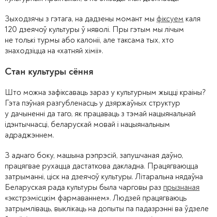
Зыходзячы з гэтага, на дадзены момант мы
фіксуем
каля
120 дзеячоў культуры ў няволі. Пры гэтым мы лічым
не толькі турмы або калоніі, але таксама тых, хто
знаходзіцца на «хатняй хіміі».
Стан культуры сёння
Што можна зафіксаваць зараз у культурным жыцці краіны?
Гэта пэўная разгубленасць у дзяржаўных структур
у дачыненні да таго, як працаваць з тэмай нацыянальнай
ідэнтычнасці, беларускай мовай і нацыянальным
адраджэннем.
З аднаго боку, машына рэпрэсій, запушчаная даўно,
працягвае рухацца дастаткова дакладна. Працягваюцца
затрыманні, ціск на дзеячоў культуры. Літаральна нядаўна
Беларуская рада культуры была чарговы раз
прызнаная
«экстрэмісцкім фармаваннем». Людзей працягваюць
затрымліваць, выклікаць на допыты па падазрэнні ва ўдзеле