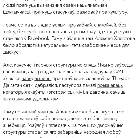
людзі прагнуць вызначэння сваёй нацыянальнай
ідэнтычнасці, прагнуць стасункаў, размоваў пра культуру.
І сама сетка выглядае вельмі прывабнай, спакойнай, без
хейту, без сур’ёзных палітычных размоваў, ад якіх усе ўжо
стаміліся ў Facebook. Таму з’яўленне там Аляксея Хлястова
было абсалютна натуральным: гэта свабоднае месца для
дыскусіі.
Але, канечне, і карныя структуры не спяць. Яны не заўсёды
паспяваюць за трэндамі, але літаральна нядаўна ў СМІ
з’явіліся
паведамленні
пра цікаўнасць сілавікоў на Threads.
Да гэтай сеткі дабраліся, паступова пачалі
прызнаваць
некаторыя акаўнты «экстрэмісцкімі» і, відавочна, сачыць
за актыўнымі ўдзельнікамі.
Таму прычынай увагі да Аляксея можа быць акурат тое,
што ён дазволіў сабе пераадолець гэты бан і выйсці
з небыцця. Маўляў, нягледзячы на тое што дзяржаўныя
структуры стараліся яго забараніць, народная любоў