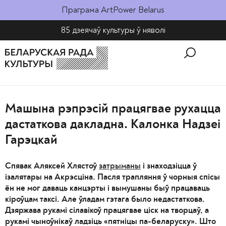
Праграма ArtPower Belarus
85 дзеячаў культуры ў няволі​
Машына рэпрэсій працягвае рухацца
дастаткова дакладна. Калонка Надзеі
Гарэцкай
Спявак Аляксей Хлястоў
затрыманы
і знаходзіцца ў
ізалятары на Акрэсціна. Пасля трапляння ў чорныя спісы
ён не мог даваць канцэрты і вымушаны быў працаваць
кіроўцам таксі. Але ўладам гэтага было недастаткова.
Дзяржава рукамі сілавікоў працягвае ціск на творцаў, а
рукамі чыноўнікаў ладзіць «пятніцы па-беларуску». Што