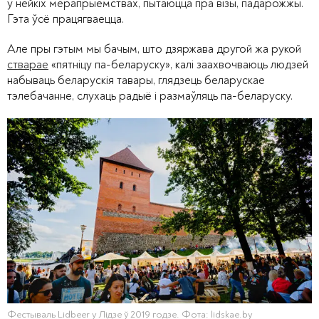
ў нейкіх мерапрыемствах, пытаюцца пра візы, падарожжы.
Гэта ўсё працягваецца.
Але пры гэтым мы бачым, што дзяржава другой жа рукой
стварае
«пятніцу па-беларуску», калі заахвочваюць людзей
набываць беларускія тавары, глядзець беларускае
тэлебачанне, слухаць радыё і размаўляць па-беларуску.
Фестываль Lidbeer у Лідзе ў 2019 годзе. Фота: lidskae.by