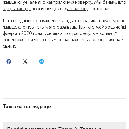
жыццё існуе, але яно кантралюемае зверху. Мы бачым, што
адкрываюцца
новыя пляцоўкі,
дазваляюць
фестывалі.
Гэта сведчыць пра імкненне ўлады кантраляваць культурнае
жыццё, але пры гэтым яго развіваць. Тыя, хто меў хоць нейкі
флёр ад 2020 года, усё яшчэ пад рэпрэсіўным колам. А
новенькім, якія яшчэ нічым не заплямленыя, даюць зялёнае
святло.
Таксама паглядзіце