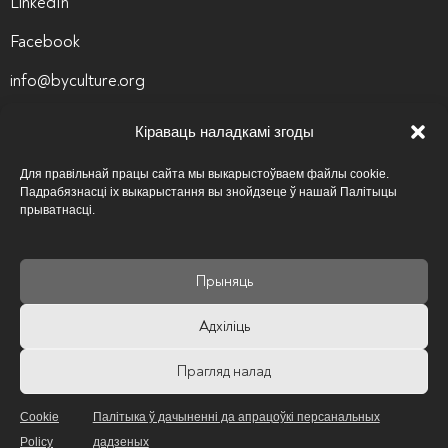
LinkedIn
Facebook
info@byculture.org
Кантакты
Кіраваць наладкамі згоды
Вакансіі
Для правільнай працы сайта мы выкарыстоўваем файлы cookie.
Падрабязнасці іх выкарыстання вы знойдзеце ў нашай Палітыцы
Архіў вакансій
прыватнасці.
Палітыка прыватнасці
Прыняць
Псіхалагічная аптэчка
Адхіліць
Карысныя спасылкі
Прагляд налад
Cookie
Палітыка ў дачыненні да апрацоўкі персанальных
Policy
дадзеных