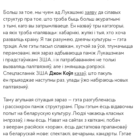
Больш за тое, мы чуем ад Лукашэнкі
заяву
да сілавых
структур пра тое, што трэба быць больш акуратнымі
з тымі, каго вы затрымліваеце. Ён назваў тры катэгорыі,
на якіх трэба «паляваць»: хабарнікі, жулікі і тыя, хто хоча
разваліць краіну. Я так разумею, дзеячы культуры — гэта
трэція. Але гэты пасыл сілавікам, хутчэй за ўсё, тлумачыцца
перамовамі, якія зараз адбываюцца паміж Лукашэнкам
і прадстаўнікамі ЗША, і іх патрабаваннямі не толькі
вызваляць палітвязняў, але і змяншаць рэпрэсіі.
Спецпасланнік ЗША
казаў
, што пакуль
Джон Коўл
ён прыязджае наступны раз, улады ўжо набіраюць новых
палітвязняў.
Таму агульная сітуацыя зараз — гэта разгубленасць
і рассінхрон паміж структурамі. Пры гэтым ёсць відавочны
попыт на беларускую культуру. Людзі чакаюць класных
імпрэзаў, і яны ёсць. Нават на сайтах з квіткамі, побач
з веерам расійскіх «зорак», ёсць дастаткова прапановаў
на беларускай мове: спектаклі, вечарыны, канцэрты. Гэтае