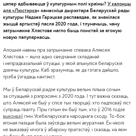
цяпер адбываецца ў культурным полі краіны?
У калонцы
для «Люстэрка
» намесніца дырэктара Беларускай рады
культуры Надзея Гарэцкая распавядае, як змянілася
жыццё артыстаў пасля 2020 года, і тлумачыць, чаму
затрыманне Хлястова магло быць помстай за ягоную
новую папулярнасць.
Апошнія навіны пра затрыманне спевака Аляксея
Хлястова — яшчэ адно сведчанне складанай
і непрадказальнай сітуацыі, у якой апынуліся беларускія
дзеячы культуры. Каб зразумець, як да гэтага дайшло,
трэба ўзгадаць кантэкст.
Мы ў Беларускай радзе культуры вельмі пільна сочым
за сітуацыяй з рэпрэсіямі з 2020 года. І тут важна сказаць,
што Аляксей не быў у спісе тых творцаў, хто падпісваў ліст
супраць гвалту. Пры гэтым ён быў тым, хто ў 2016 годзе
выконваў
гімн Усебеларускага народнага сходу. То-бок
ягоная пазіцыя была заўсёды вельмі акуратная. Ён ніколі
не выказваў нічога ў абарону пратэстаў, і сказаць, на якім