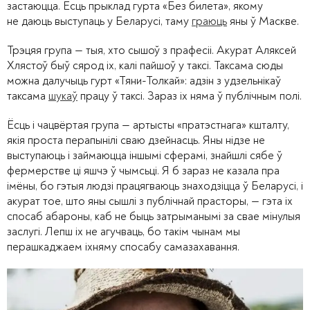
застаюцца. Ёсць прыклад гурта «Без билета», якому
не даюць выступаць у Беларусі, таму
граюць
яны ў Маскве.
Трэцяя група — тыя, хто сышоў з прафесіі. Акурат Аляксей
Хлястоў быў сярод іх, калі пайшоў у таксі. Таксама сюды
можна далучыць гурт «Тяни-Толкай»: адзін з удзельнікаў
таксама
шукаў
працу ў таксі. Зараз іх няма ў публічным полі.
Ёсць і чацвёртая група — артысты «пратэстнага» кшталту,
якія проста перапынілі сваю дзейнасць. Яны нідзе не
выступаюць і займаюцца іншымі сферамі, знайшлі сябе ў
фермерстве ці яшчэ ў чымсьці. Я б зараз не казала пра
імёны, бо гэтыя людзі працягваюць знаходзіцца ў Беларусі, і
акурат тое, што яны сышлі з публічнай прасторы, — гэта іх
спосаб абароны, каб не быць затрыманымі за свае мінулыя
заслугі. Лепш іх не агучваць, бо такім чынам мы
перашкаджаем іхняму спосабу самазахавання.