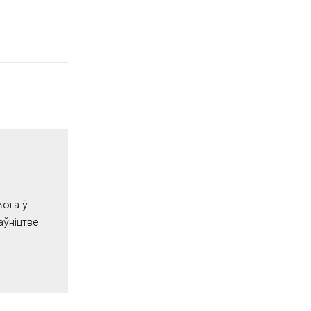
мога ў
аўніцтве