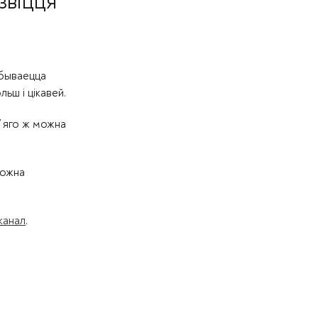
звіцця
дбываецца
ьш і цікавей.
У яго ж можна
можна
канал
.