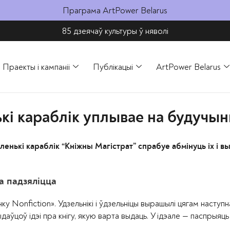
Праграма ArtPower Belarus
85 дзеячаў культуры ў няволі​
Праекты і кампаніі
Публікацыі
ArtPower Belarus
кі караблік уплывае на будучын
ькі караблік “Кніжны Магістрат” спрабуе абмінуць іх і вы
ца падзяліцца
у Nonfiction». Удзельнікі і ўдзельніцы вырашылі цягам наступн
аўцоў ідэі пра кнігу, якую варта выдаць. У ідэале — паспрыяц