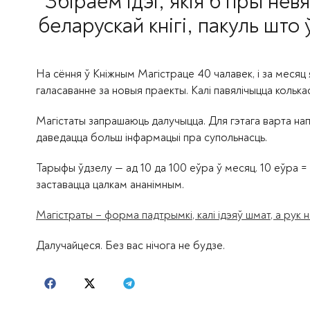
“Збіраем ідэі, якія б пры нев
беларускай кнігі, пакуль што
На сёння ў Кніжным Магістраце 40 чалавек, і за месяц
галасаванне за новыя праекты. Калі павялічыцца колькас
Магістаты запрашаюць далучыцца. Для гэтага варта на
даведацца больш інфармацыі пра супольнасць.
Тарыфы ўдзелу — ад 10 да 100 еўра ў месяц. 10 еўра =
заставацца цалкам ананімным.
Магістраты – форма падтрымкі, калі ідэяў шмат, а рук н
Далучайцеся. Без вас нічога не будзе.