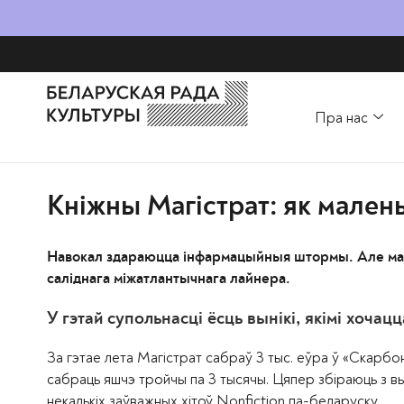
Пра нас
Кніжны Магістрат: як малень
Навокал здараюцца інфармацыйныя штормы. Але мален
саліднага міжатлантычнага лайнера.
У гэтай супольнасці ёсць вынікі, якімі хочац
За гэтае лета Магістрат сабраў 3 тыс. еўра ў «Скарбонк
сабраць яшчэ тройчы па 3 тысячы. Цяпер збіраюць з выд
некалькіх заўважных хітоў Nonfiction па-беларуску.