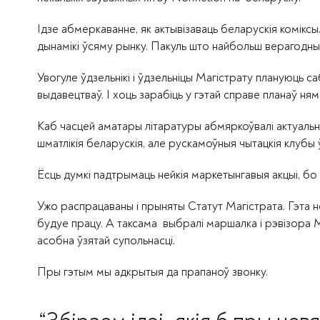
Ідзе абмеркаванне, як актывізаваць беларускія коміксы.
дынамікі ўсяму рынку. Пакуль што найбольш верагодны
Увогуле ўдзельнікі і ўдзельніцы Магістрату плануюць 
выдавецтваў. І хоць зарабіць у гэтай справе планаў ням
Каб часцей аматары літаратуры абмяркоўвалі актуальны
шматлікія беларускія, але рускамоўныя чытацкія клубы
Ёсць думкі падтрымаць нейкія маркетынгавыя акцыі, бо
Ужо распрацаваны і прыняты Статут Магістрата. Гэта н
будуе працу. А таксама выбралі маршалка і рэвізора М
асобна ўзятай супольнасці.
Пры гэтым мы адкрытыя да прапаноў звонку.