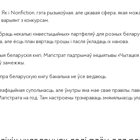
 Як і Nonfiction, гэта рызыкоўная, але цікавая сфера, якая мож
 варыянт з конкурсам.
сабраць некалькі «інвестыцыйных» партфеляў для розных белару
а, але ёсць план вяртаць грошы і пасля ўкладаць іх нанова.
я беларускія кнігі, Магістрат падтрымаў ініцыятывы «Чытацкія
 ў замежжы.
 пра беларускую кнігу банальна не ўсе ведаюць.
еафіцыйная супольнасць, але ўнутры яна мае свае правілы, пав
агістрата на год. Там настроены трэніраваць змяняльнасць ул