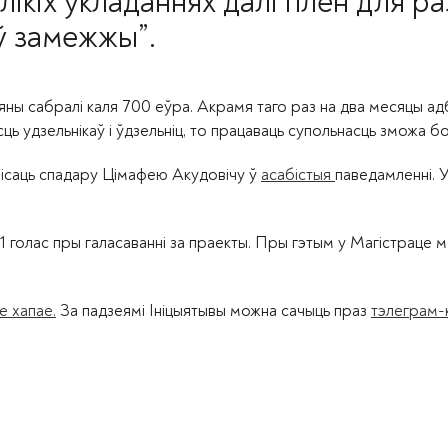
ялікіх укладаннях далі плён для ра
 ў замежжы”.
 яны сабралі каля 700 еўра. Акрамя таго раз на два месяцы а
ць удзельнікаў і ўдзельніц, то працаваць супольнасць зможа бол
пісаць спадару Цімафею Акудовічу ў
асабістыя
паведамленні. 
 1 голас пры галасаванні за праекты. Пры гэтым у Магістраце 
е хапае.
За падзеямі Ініцыятывы можна сачыць праз
тэлеграм-