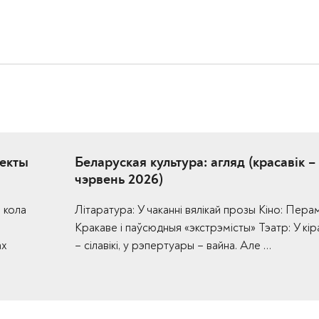
аекты
Беларуская культура: агляд (красавік –
чэрвень 2026)
 кола
Літаратура: У чаканні вялікай прозы Кіно: Пера
Кракаве і паўсюдныя «экстрэмісты» Тэатр: У кір
ах
– сілавікі, у рэпертуары – вайна. Але …