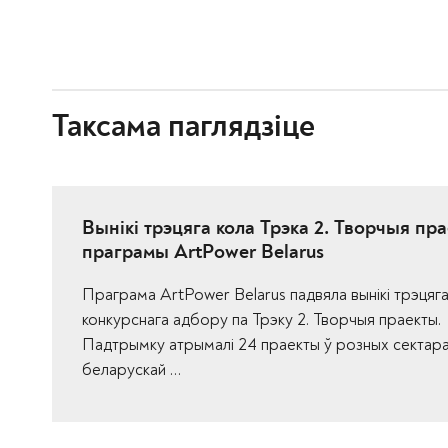
Таксама паглядзіце
Вынікі трэцяга кола Трэка 2. Творчыя пр
праграмы ArtPower Belarus
Праграма ArtPower Belarus падвяла вынікі трэцяга
конкурснага адбору па Трэку 2. Творчыя праекты.
Падтрымку атрымалі 24 праекты ў розных сектар
беларускай …