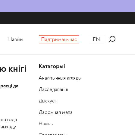
Навіны
Падтрымаць нас
EN
Катэгорыі
ю кнігі
Аналітычныя агляды
расці да
Даследаванні
Дыскусіі
Дарожная мапа
ага года
Навіны
ь выхаду