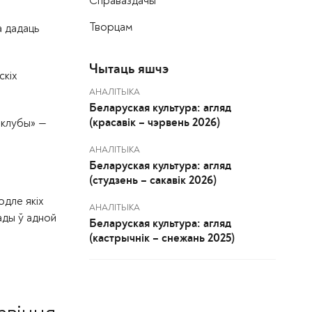
Справаздачы
Творцам
а дадаць
Чытаць яшчэ
скіх
АНАЛІТЫКА
Беларуская культура: агляд
 клубы» —
(красавік – чэрвень 2026)
АНАЛІТЫКА
Беларуская культура: агляд
(студзень – сакавік 2026)
одле якіх
АНАЛІТЫКА
ады ў адной
Беларуская культура: агляд
(кастрычнік – снежань 2025)