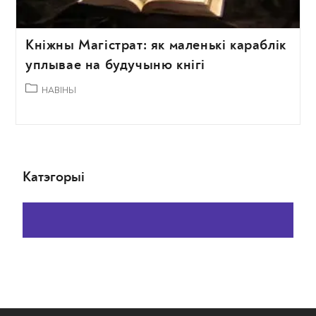
Кніжны Магістрат: як маленькі караблік
уплывае на будучыню кнігі
НАВІНЫ
Катэгорыі