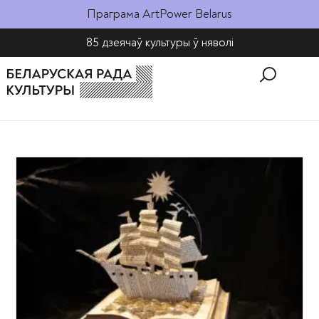
Праграма ArtPower Belarus
85 дзеячаў культуры ў няволі​