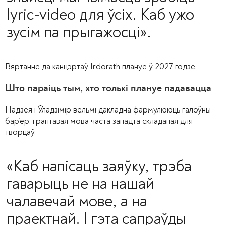
lyric-video для ўсіх. Каб ужо
зусім па прыгажосці».
Вяртанне да канцэртаў Irdorath плануе ў 2027 годзе.
Што параіць тым, хто толькі плануе падавацца
Надзея і Ўладзімір вельмі дакладна фармулююць галоўны
бар’ер: грантавая мова часта занадта складаная для
творцаў.
«Каб напісаць заяўку, трэба
гаварыць не на нашай
чалавечай мове, а на
праектнай. І гэта сапраўды