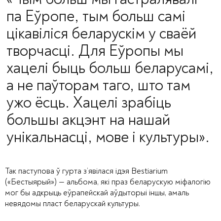
па Еўропе, тым больш самі
цікавіліся беларускім у сваёй
творчасці. Для Еўропы мы
хацелі быць больш беларусамі,
а не паўторам таго, што там
ужо ёсць. Хацелі зрабіць
большы акцэнт на нашай
унікальнасці, мове і культуры»
.
Так паступова ў гурта з’явілася ідэя Bestiarium
(«Бестыярый») — альбома, які праз беларускую міфалогію
мог бы адкрыць еўрапейскай аўдыторыі іншы, амаль
невядомы пласт беларускай культуры.