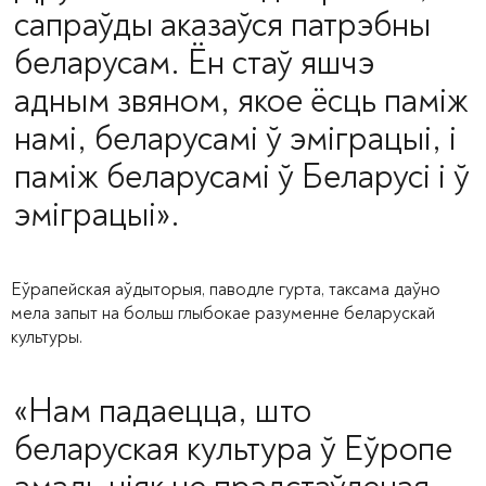
сапраўды аказаўся патрэбны
беларусам. Ён стаў яшчэ
адным звяном, якое ёсць паміж
намі, беларусамі ў эміграцыі, і
паміж беларусамі ў Беларусі і ў
эміграцыі».
Еўрапейская аўдыторыя, паводле гурта, таксама даўно
мела запыт на больш глыбокае разуменне беларускай
культуры.
«Нам падаецца, што
беларуская культура ў Еўропе