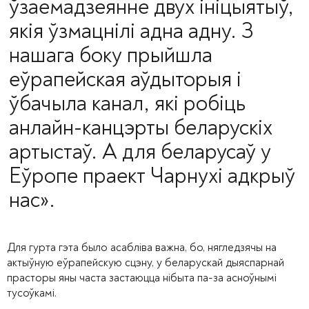
ўзаемадзеянне двух ініцыятыў,
якія ўзмацнілі адна адну. З
нашага боку прыйшла
еўрапейская аўдыторыя і
ўбачыла канал, які робіць
анлайн-канцэрты беларускіх
артыстаў. А для беларусаў у
Еўропе праект Чарнухі адкрыў
нас».
Для гурта гэта было асабліва важна, бо, нягледзячы на
актыўную еўрапейскую сцэну, у беларускай дыяспарнай
прасторы яны часта застаюцца нібыта па-за асноўнымі
тусоўкамі.