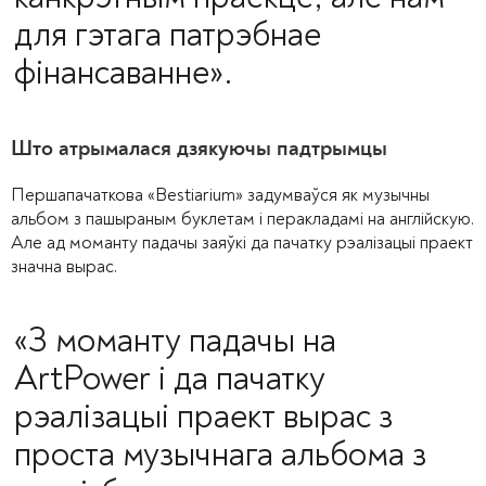
для гэтага патрэбнае
фінансаванне».
Што атрымалася дзякуючы падтрымцы
Першапачаткова «Bestiarium» задумваўся як музычны
альбом з пашыраным буклетам і перакладамі на англійскую.
Але ад моманту падачы заяўкі да пачатку рэалізацыі праект
значна вырас.
«З моманту падачы на
ArtPower і да пачатку
рэалізацыі праект вырас з
проста музычнага альбома з