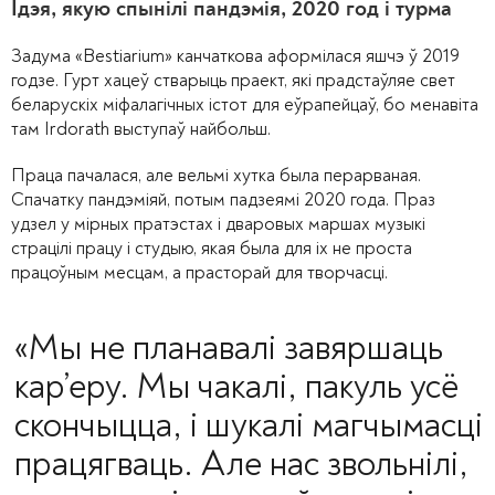
Ідэя, якую спынілі пандэмія, 2020 год і турма
Задума «Bestiarium» канчаткова аформілася яшчэ ў 2019
годзе. Гурт хацеў стварыць праект, які прадстаўляе свет
беларускіх міфалагічных істот для еўрапейцаў, бо менавіта
там Irdorath выступаў найбольш.
Праца пачалася, але вельмі хутка была перарваная.
Спачатку пандэміяй, потым падзеямі 2020 года. Праз
удзел у мірных пратэстах і дваровых маршах музыкі
страцілі працу і студыю, якая была для іх не проста
працоўным месцам, а прасторай для творчасці.
«Мы не планавалі завяршаць
кар’еру. Мы чакалі, пакуль усё
скончыцца, і шукалі магчымасці
працягваць. Але нас звольнілі,