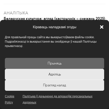
АНАЛІТЫКА
Беларуская культура: агляд (кастрычнік – снежань 2025)
Кіраваць наладкамі згоды
Для правільнай працы сайта мы выкарыстоўваем файлы cookie.
Падрабязнасці іх выкарыстання вы знойдзеце ў нашай Палітыцы
прыватнасці.
Прыняць
Адхіліць
© 2026 Беларуская Рада культуры. Усе правы
ахоўваюцца
Прагляд налад
Cookie
Палітыка ў дачыненні да апрацоўкі персанальных
Instagram
Policy
дадзеных
Youtube