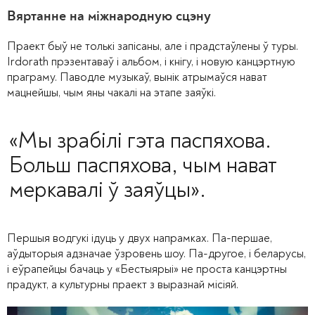
Вяртанне на міжнародную сцэну
Праект быў не толькі запісаны, але і прадстаўлены ў туры.
Irdorath прэзентаваў і альбом, і кнігу, і новую канцэртную
праграму. Паводле музыкаў, вынік атрымаўся нават
мацнейшы, чым яны чакалі на этапе заяўкі.
«Мы зрабілі гэта паспяхова.
Больш паспяхова, чым нават
меркавалі ў заяўцы».
Першыя водгукі ідуць у двух напрамках. Па-першае,
аўдыторыя адзначае ўзровень шоу. Па-другое, і беларусы,
і еўрапейцы бачаць у «Бестыярыі» не проста канцэртны
прадукт, а культурны праект з выразнай місіяй.