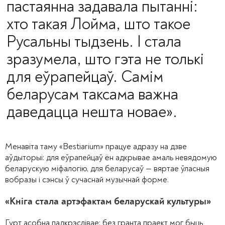
пастаянна задавала пытанні:
хто такая Лойма, што такое
Русальны тыдзень. І стала
зразумела, што гэта не толькі
для еўрапейцаў. Самім
беларусам таксама важна
даведацца нешта новае».
Менавіта таму «Bestiarium» працуе адразу на дзве
аўдыторыі: для еўрапейцаў ён адкрывае амаль невядомую
беларускую міфалогію, для беларусаў — вяртае ўласныя
вобразы і сэнсы ў сучаснай музычнай форме.
«Кніга стала артэфактам беларускай культуры»
Гурт асобна падкрэслівае: без гранта праект мог быць