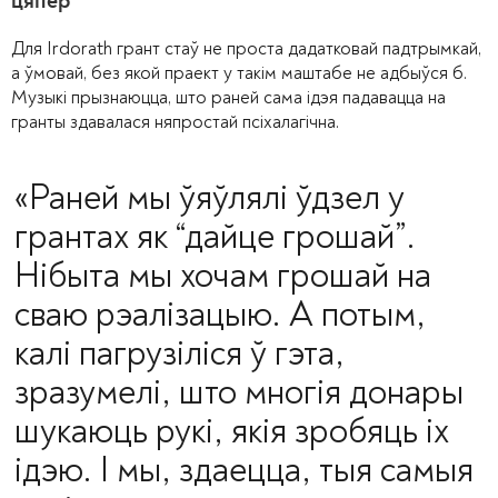
цяпер
Для Irdorath грант стаў не проста дадатковай падтрымкай,
а ўмовай, без якой праект у такім маштабе не адбыўся б.
Музыкі прызнаюцца, што раней сама ідэя падавацца на
гранты здавалася няпростай псіхалагічна.
«Раней мы ўяўлялі ўдзел у
грантах як “дайце грошай”.
Нібыта мы хочам грошай на
сваю рэалізацыю. А потым,
калі пагрузіліся ў гэта,
зразумелі, што многія донары
шукаюць рукі, якія зробяць іх
ідэю. І мы, здаецца, тыя самыя