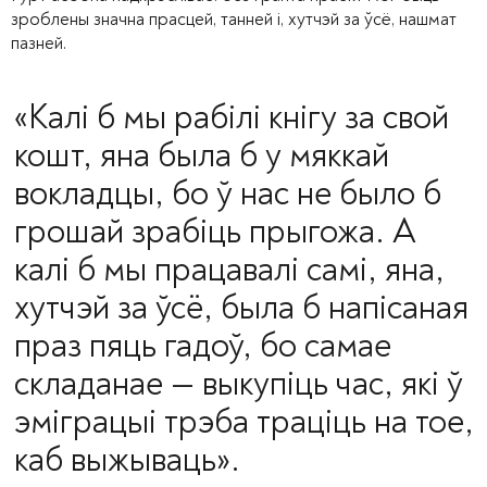
зроблены значна прасцей, танней і, хутчэй за ўсё, нашмат
пазней.
«Калі б мы рабілі кнігу за свой
кошт, яна была б у мяккай
вокладцы, бо ў нас не было б
грошай зрабіць прыгожа. А
калі б мы працавалі самі, яна,
хутчэй за ўсё, была б напісаная
праз пяць гадоў, бо самае
складанае — выкупіць час, які ў
эміграцыі трэба траціць на тое,
каб выжываць».