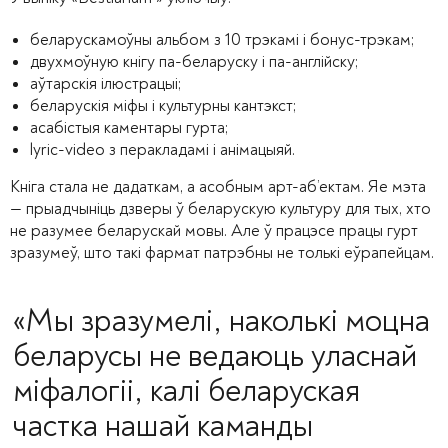
беларускамоўны альбом з 10 трэкамі і бонус-трэкам;
двухмоўную кнігу па-беларуску і па-англійску;
аўтарскія ілюстрацыі;
беларускія міфы і культурны кантэкст;
асабістыя каментары гурта;
lyric-video з перакладамі і анімацыяй.
Кніга стала не дадаткам, а асобным арт-аб’ектам. Яе мэта
— прыадчыніць дзверы ў беларускую культуру для тых, хто
не разумее беларускай мовы. Але ў працэсе працы гурт
зразумеў, што такі фармат патрэбны не толькі еўрапейцам.
«Мы зразумелі, наколькі моцна
беларусы не ведаюць уласнай
міфалогіі, калі беларуская
частка нашай каманды