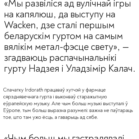
«Мы развіліся ад вулічнай ігры
на капялюш, да выступу на
Wacken, дзе сталі першым
беларускім гуртом на самым
вялікім метал-фэсце свету»
, —
згадваюць распачынальнікі
гурту Надзея і Уладзімір Калач.
Спачатку Irdorath працаваў хутчэй у фармаце
сярэднявечнага гурта і выконваў старажытную
еўрапейскую музыку. Але чым больш музыкі выступалі ў
Еўропе, тым больш выразна разумелі: важна не паўтараць
тое, што там ужо ёсць, а гаварыць ад сябе.
«Чым больш мы гастралявалі