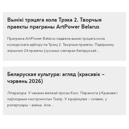
Вынікі трэцяга кола Трэка 2. Творчыя
праекты праграмы ArtPower Belarus
Праграма ArtPower Belarus падвяла вынікі трэцяга кола
конкурснага адбору па Трэку 2. Творчыя праекты. Падтрымку
атрымалі 24 праекты ў розных сектарах беларускай …
Беларуская культура: агляд (красавік –
чэрвень 2026)
Літаратура: У чаканні вялікай прозы Кіно: Перамога ў Кракаве і
паўсюдныя «экстрэмісты» Тэатр: У кіраўніцтве – сілавікі, у
рэпертуары – вайна. Але …