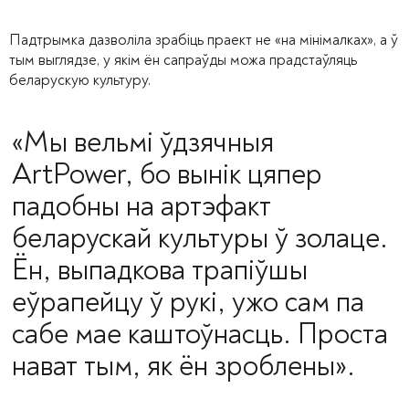
Падтрымка дазволіла зрабіць праект не «на мінімалках», а ў
тым выглядзе, у якім ён сапраўды можа прадстаўляць
беларускую культуру.
«Мы вельмі ўдзячныя
ArtPower, бо вынік цяпер
падобны на артэфакт
беларускай культуры ў золаце.
Ён, выпадкова трапіўшы
еўрапейцу ў рукі, ужо сам па
сабе мае каштоўнасць. Проста
нават тым, як ён зроблены».