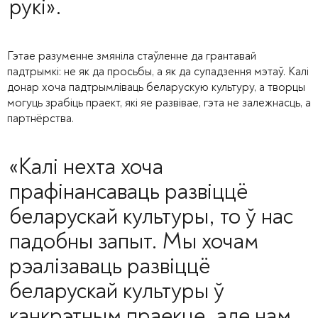
рукі».
Гэтае разуменне змяніла стаўленне да грантавай
падтрымкі: не як да просьбы, а як да супадзення мэтаў. Калі
донар хоча падтрымліваць беларускую культуру, а творцы
могуць зрабіць праект, які яе развівае, гэта не залежнасць, а
партнёрства.
«Калі нехта хоча
прафінансаваць развіццё
беларускай культуры, то ў нас
падобны запыт. Мы хочам
рэалізаваць развіццё
беларускай культуры ў
канкрэтным праекце, але нам