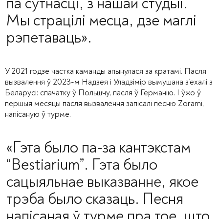
па сутнасці, з нашай студыі.
Мы страцілі месца, дзе маглі
рэпетаваць».
У 2021 годзе частка каманды апынулася за кратамі. Пасля
вызвалення ў 2023-м Надзея і Уладзімір вымушана з’ехалі з
Беларусі: спачатку ў Польшчу, пасля ў Германію. І ўжо ў
першыя месяцы пасля вызвалення запісалі песню Zorami,
напісаную ў турме.
«Гэта было па-за кантэкстам
“
Bestiarium
”. Гэта было
сацыяльнае выказванне, якое
трэба было сказаць. Песня
напісаная ў турме пра тое, што