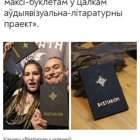
максі-буклетам у цалкам
аўдыявізуальна-літаратурны
праект».
У выніку «Bestiarium » уключыў: