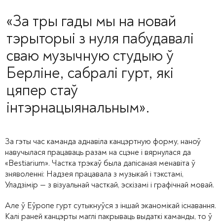
«За тры гады мы на новай
тэрыторыі з нуля пабудавалі
сваю музычную студыю ў
Берліне, сабралі гурт, які
цяпер стаў
інтэрнацыянальным».
За гэты час каманда аднавіла канцэртную форму, наноў
навучылася працаваць разам на сцэне і вярнулася да
«Bestiarium». Частка трэкаў была дапісаная менавіта ў
зняволенні: Надзея працавала з музыкай і тэкстамі,
Уладзімір — з візуальнай часткай, эскізамі і графічнай мовай.
Але ў Еўропе гурт сутыкнуўся з іншай эканомікай існавання.
Калі раней канцэрты маглі пакрываць выдаткі каманды, то ў