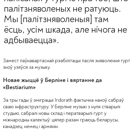
палітзняволеных не ратуюць.
Мы [палітзняволеныя] там
ёсць, усім шкада, але нічога не
адбываецца».
Замест паўнавартаснай рэабілітацыі пасля зняволення гурт
зноў узяўся за музыку.
Новае жыццё ў Берліне і вяртанне да
«Bestiarium»
За тры гады ў эміграцыі Irdorath фактычна наноў сабраў
сваю інфраструктуру. У Берліне музыкі з нуля стварылі
студыю, сабралі новы склад і ператварылі гурт у
міжнародны калектыў: цяпер разам граюць беларусы,
канадзец, немец і армянін.