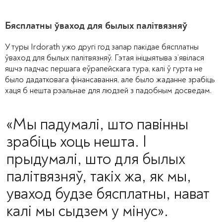
Бясплатны ўваход для былых палітвязняў
У туры Irdorath ужо другі год запар пакідае бясплатны
ўваход для былых палітвязняў. Гэтая ініцыятыва з’явілася
яшчэ падчас першага еўрапейскага тура, калі ў гурта не
было дадатковага фінансавання, але было жаданне зрабіць
хаця б нешта рэальнае для людзей з падобным досведам.
«Мы падумалі, што павінны
зрабіць хоць нешта. І
прыдумалі, што для былых
палітвязняў, такіх жа, як мы,
уваход будзе бясплатны, нават
калі мы сыдзем у мінус».