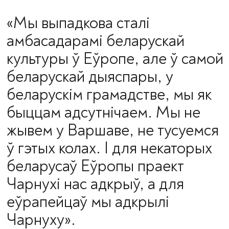
«Мы выпадкова сталі
амбасадарамі беларускай
культуры ў Еўропе, але ў самой
беларускай дыяспары, у
беларускім грамадстве, мы як
быццам адсутнічаем. Мы не
жывем у Варшаве, не тусуемся
ў гэтых колах. І для некаторых
беларусаў Еўропы праект
Чарнухі нас адкрыў, а для
еўрапейцаў мы адкрылі
Чарнуху».