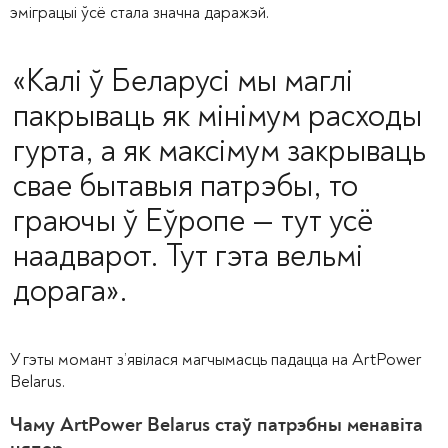
эміграцыі ўсё стала значна даражэй.
«Калі ў Беларусі мы маглі
пакрываць як мінімум расходы
гурта, а як максімум закрываць
свае бытавыя патрэбы, то
граючы ў Еўропе
—
тут усё
наадварот. Тут гэта вельмі
дорага».
У гэты момант з’явілася магчымасць падацца на ArtPower
Belarus.
Чаму ArtPower Belarus стаў патрэбны менавіта