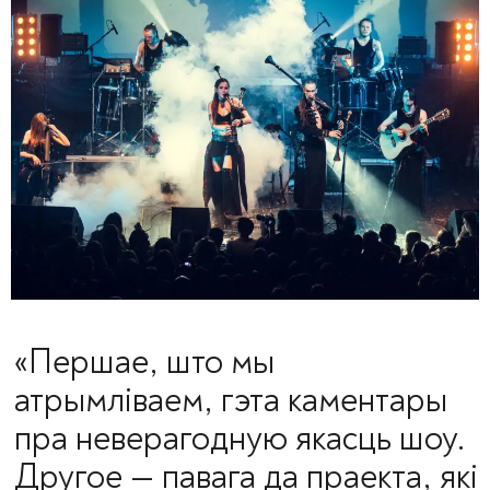
«Першае, што мы
атрымліваем, гэта каментары
пра неверагодную якасць шоу.
Другое — павага да праекта, які