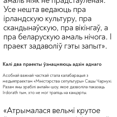
амаль ніяк не прадстаўленая.
Усе нешта ведаюць пра
ірландскую культуру, пра
скандынаўскую, пра вікінгаў, а
пра беларускую амаль нічога. І
праект задаволіў гэты запыт».
Калі два праекты ўзмацняюць адзін аднаго
Асобнай важнай часткай стала калабарацыя з
медыяпраектам «Міністэрства сепультуры» Сашы Чарнухі.
Разам яны зрабілі анлайн-шоу, якое дазволіла паказаць
Irdorath тым, хто не мог трапіць на канцэрты.
«Атрымалася вельмі крутое