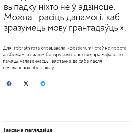
выпадку ніхто не ў адзіноце.
Можна прасіць дапамогі, каб
зразумець мову грантадаўцы
».
Для Irdorath гэта спрацавала. «Bestiarium» стаў не проста
альбомам, а вялікім беларускім праектам пра міфалогію,
памяць, чалавечнасць і вяртанне да сябе пасля
нечалавечых абставінаў.
Таксама паглядзіце