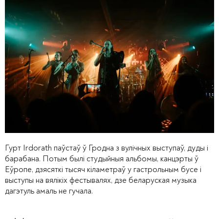
Гурт Irdorath паўстаў ў Гродна з вулічных выступаў, дуды і
барабана. Потым былі студыйныя альбомы, канцэрты ў
Еўропе, дзясяткі тысяч кіламетраў у гастрольным бусе і
выступы на вялікіх фестывалях, дзе беларуская музыка
дагэтуль амаль не гучала.