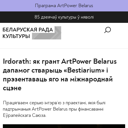
Праграма ArtPower Belarus
85 дзеячаў культуры ў няволі​
Irdorath: як грант ArtPower Belarus
дапамог стварыць «Bestiarium» і
прэзентаваць яго на міжнароднай
сцэне
Працягваем серыю інтэрв’ю з праектамі, якія былі
падтрыманыя ArtPower Belarus пры фінансаванні
Еўрапейскага Саюза.