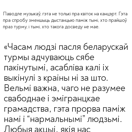
Паводле музыкаў, гэта не толькі пра квіток на канцэрт. Гэта
пра спробу зменшыць дыстанцыю паміж тымі, хто прайшоў
праз турму, і тымі, хто такога досведу не мае.
«Часам людзі пасля беларускай
турмы адчуваюць сябе
пакінутымі, асабліва калі іх
выкінулі з краіны ні за што.
Вельмі важна, чаго не разумее
свабоднае і эмігранцкае
грамадства, гэта прорва паміж
намі і “нармальнымі” людзьмі.
Любыя акцыі, якія нас