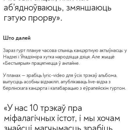
аб’ядноўваюць, змяншаюць
гэтую прорву».
Што далей
Зараз гурт плануе часова спыніць канцэртную актыўнасць: у
Надзеі і Ўладзіміра хутка народзіцца дзіця. Але жыццё
«Бестыярыя» працягнецца ў анлайне.
У планах — зрабіць lyric-video для ўсіх трэкаў альбома,
выпусціць асобны відэакліп, апублікаваць live-відэа з
берлінскага канцэрта і калабарацыю з еўрапейскім гуртом.
«У нас 10 трэкаў пра
міфалагічных істот, і мы хочам
знайсці магчымасць зрабіць