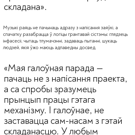
складана».
Музыкі раяць не пачынаць адразу з напісання заяўкі, а
спачатку разабрацца ў логіцы грантавай сістэмы: глядзець
інфасесіі, чытаць тлумачэнні, задаваць пытанні, шукаць
людзей, якія ўжо маюць адпаведны досвед.
«
Мая галоўная парада —
пачаць не з напісання праекта,
а са спробы зразумець
прынцып працы гэтага
механізму. І галоўнае, не
заставацца сам-насам з гэтай
складанасцю. У любым