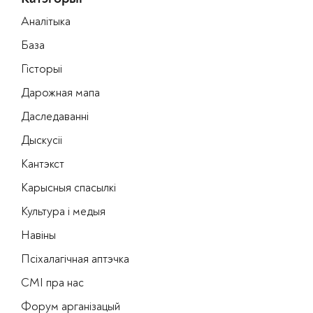
Аналітыка
База
Гісторыі
Дарожная мапа
Даследаванні
Дыскусіі
Кантэкст
Карысныя спасылкі
Культура і медыя
Навіны
Псіхалагічная аптэчка
СМІ пра нас
Форум арганізацый