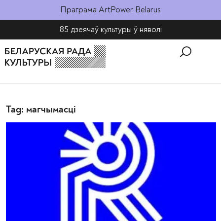
Праграма ArtPower Belarus
85 дзеячаў культуры ў няволі​
Tag: магчымасці