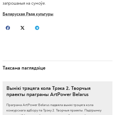
запрошаныя на сумоўе.
Беларуская Рада культуры
Таксама паглядзіце
Вынікі трэцяга кола Трэка 2. Творчыя
праекты праграмы ArtPower Belarus
Праграма ArtPower Belarus падвяла вынікі трэцяга кола
конкурснага адбору па Трэку 2. Творчыя праекты. Падтрымку