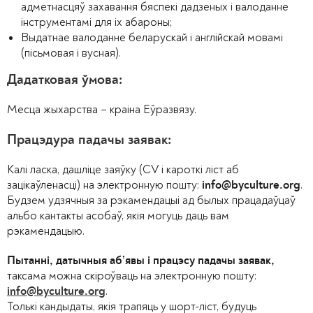
адметнасцяў захавання бяспекі дадзеных і валоданне
інструментамі для іх абароны;
Выдатнае валоданне беларускай і англійскай мовамі
(пісьмовая і вусная).
Дадатковая ўмова:
Месца жыхарства – краіна Еўразвязу.
Працэдура падачы заявак:
Калі ласка, дашліце заяўку (CV і кароткі ліст аб
зацікаўленасці) на электронную пошту:
.
info@byculture.org
Будзем удзячныя за рэкамендацыі ад былых працадаўцаў
альбо кантакты асобаў, якія могуць даць вам
рэкамендацыю.
Пытанні, датычныя аб’явы і працэсу падачы заявак,
таксама можна скіроўваць на электронную пошту:
.
info@byculture.org
Толькі кандыдаты, якія трапяць у шорт-ліст, будуць