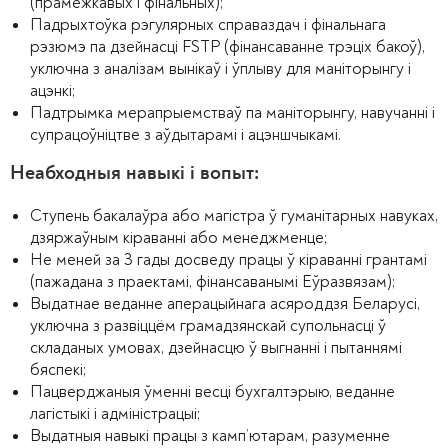
(прамежкавых і фінальных);
Падрыхтоўка рэгулярных справаздач і фінальнага
рэзюмэ па дзейнасці FSTP (фінансаванне трэціх бакоў),
уключна з аналізам вынікаў і ўплыву для маніторынгу і
ацэнкі;
Падтрымка мерапрыемстваў па маніторынгу, навучанні і
супрацоўніцтве з аўдытарамі і ацэншчыкамі.
Неабходныя навыкі і вопыт:
Ступень бакалаўра або магістра ў гуманітарных навуках,
дзяржаўным кіраванні або менеджменце;
Не меней за 3 гады досведу працы ў кіраванні грантамі
(пажадана з праектамі, фінансаванымі Еўразвязам);
Выдатнае веданне аперацыйнага асяроддзя Беларусі,
уключна з развіццём грамадзянскай супольнасці ў
складаных умовах, дзейнасцю ў выгнанні і пытаннямі
бяспекі;
Пацверджаныя ўменні весці бухгалтэрыю, веданне
лагістыкі і адміністрацыі;
Выдатныя навыкі працы з камп’ютарам, разуменне