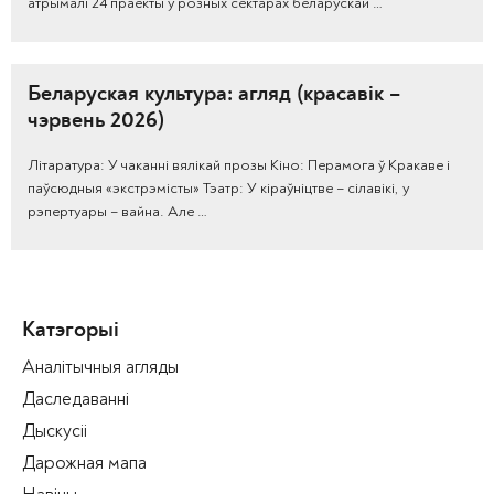
атрымалі 24 праекты ў розных сектарах беларускай …
Беларуская культура: агляд (красавік –
чэрвень 2026)
Літаратура: У чаканні вялікай прозы Кіно: Перамога ў Кракаве і
паўсюдныя «экстрэмісты» Тэатр: У кіраўніцтве – сілавікі, у
рэпертуары – вайна. Але …
Катэгорыі
Аналітычныя агляды
Даследаванні
Дыскусіі
Дарожная мапа