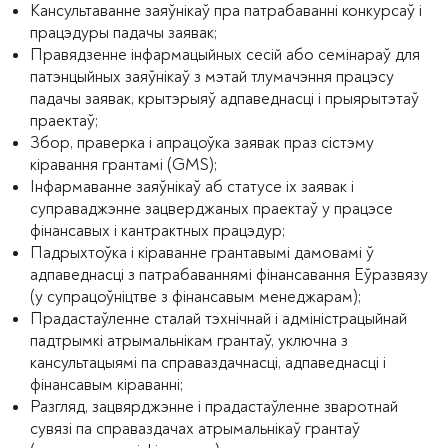
Кансультаванне заяўнікаў пра патрабаванні конкурсаў і
працэдуры падачы заявак;
Правядзенне інфармацыйных сесій або семінараў для
патэнцыйных заяўнікаў з мэтай тлумачэння працэсу
падачы заявак, крытэрыяў адпаведнасці і прыярытэтаў
праектаў;
Збор, праверка і апрацоўка заявак праз сістэму
кіравання грантамі (GMS);
Інфармаванне заяўнікаў аб статусе іх заявак і
суправаджэнне зацверджаных праектаў у працэсе
фінансавых і кантрактных працэдур;
Падрыхтоўка і кіраванне грантавымі дамовамі ў
адпаведнасці з патрабаваннямі фінансавання Еўразвязу
(у супрацоўніцтве з фінансавым менеджарам);
Прадастаўленне сталай тэхнічнай і адміністрацыйнай
падтрымкі атрымальнікам грантаў, уключна з
кансультацыямі па справаздачнасці, адпаведнасці і
фінансавым кіраванні;
Разгляд, зацвярджэнне і прадастаўленне зваротнай
сувязі па справаздачах атрымальнікаў грантаў