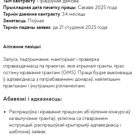
: Працоўная дамова
Тып кантракту
: Сакавік 2025 года
Прыкладная дата пачатку працы
: 34 месяцы
Тэрмін дзеяння кантракту
: Поўная
Занятасць
: да 21 студзеня 2025 года
Тэрмін падачы заявак
:
Апісанне пазіцыі
Запуск, падтрыманне, маніторынг і праверка
справаздачнасці па праектах, якія атрымалі гранты, праз
сістэму кіравання грантамі (GMS). Праца будзе выконвацца
ў адпаведнасці з патрабаваннямі донараў, найлепшымі
практыкамі і ўнутранымі рэгламентамі.
Абавязкі і адказнасць:
Распрацоўка і кіраванне працэсам аб’яўлення конкурсаў
на вылучэнне грантаў, уключна са стварэннем
інструкцый, распрацоўкай крытэрыяў адпаведнасці і
шаблонаў заявак;