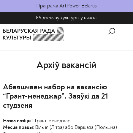
Праграма ArtPower Belarus
85 дзеячаў культуры ў няволі​
Архіў вакансій
Абвяшчаем набор на вакансію
“Грант-менеджар”. Заяўкі да 21
студзеня
: Грант-менеджар
Назва пазіцыі
: Вільня (Літва) або Варшава (Польшча)
Месца працы