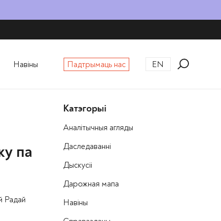
Навіны
Падтрымаць нас
EN
Катэгорыі
Аналітычныя агляды
Даследаванні
ку па
Дыскусіі
Дарожная мапа
й Радай
Навіны