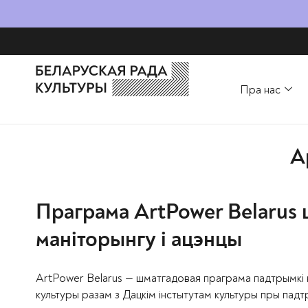
Пра нас
А
Праграма ArtPower Belarus 
маніторынгу і ацэнцы
ArtPower Belarus — шматгадовая праграма падтрымкі 
культуры разам з Дацкім інстытутам культуры пры пад