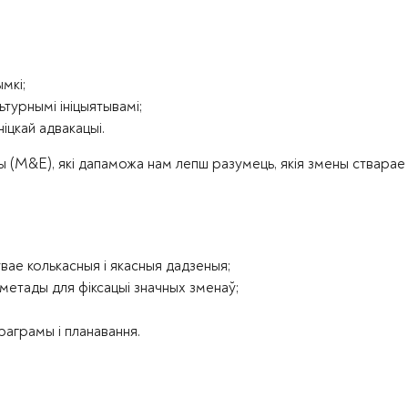
мкі;
ьтурнымі ініцыятывамі;
іцкай адвакацыі.
ы (M&E), які дапаможа нам лепш разумець, якія змены стварае 
ўвае колькасныя і якасныя дадзеныя;
етады для фіксацыі значных зменаў;
аграмы і планавання.