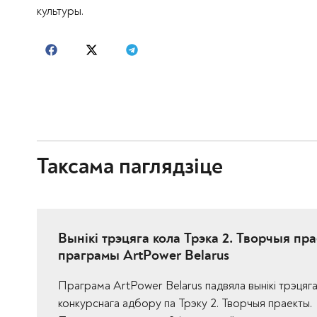
культуры.
Таксама паглядзіце
Вынікі трэцяга кола Трэка 2. Творчыя пр
праграмы ArtPower Belarus
Праграма ArtPower Belarus падвяла вынікі трэцяга
конкурснага адбору па Трэку 2. Творчыя праекты.