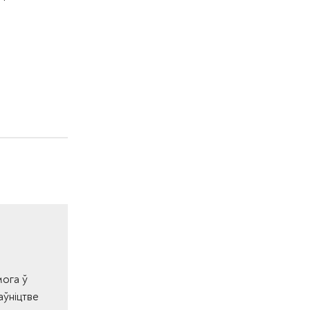
мога ў
аўніцтве