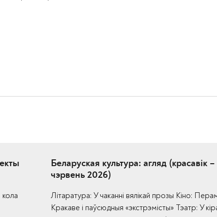
аекты
Беларуская культура: агляд (красавік –
чэрвень 2026)
 кола
Літаратура: У чаканні вялікай прозы Кіно: Пера
Кракаве і паўсюдныя «экстрэмісты» Тэатр: У кір