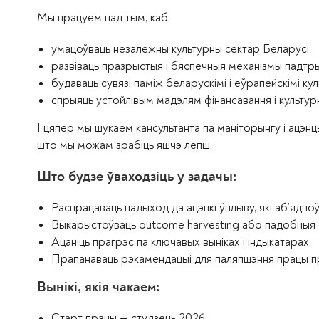
Мы працуем над тым, каб:
умацоўваць незалежны культурны сектар Беларусі;
развіваць празрыстыя і бяспечныя механізмы падтры
будаваць сувязі паміж беларускімі і еўрапейскімі кул
спрыяць устойлівым мадэлям фінансавання і культурн
І цяпер мы шукаем кансультанта па маніторынгу і ацэнц
што мы можам зрабіць яшчэ лепш.
Што будзе ўваходзіць у задачы:
Распрацаваць падыход да ацэнкі ўплыву, які аб’ядно
Выкарыстоўваць outcome harvesting або падобныя м
Ацаніць прагрэс па ключавых выніках і індыкатарах;
Прапанаваць рэкамендацыі для паляпшэння працы пр
Вынікі, якія чакаем:
Старт працы — студзень 2026;