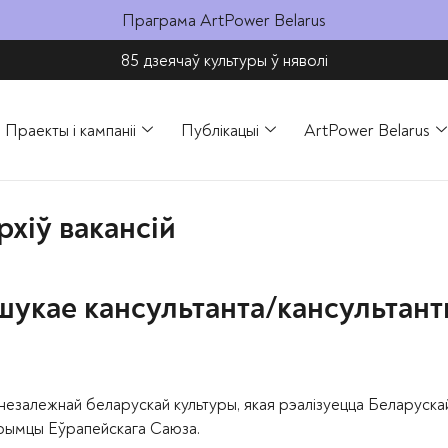
Праграма ArtPower Belarus
85 дзеячаў культуры ў няволі​
Праекты і кампаніі
Публікацыі
ArtPower Belarus
рхіў вакансій
шукае кансультанта/кансультант
незалежнай беларускай культуры, якая рэалізуецца Беларуска
трымцы Еўрапейскага Саюза.