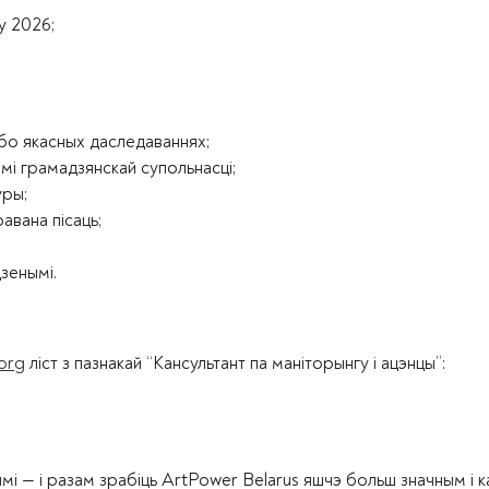
у 2026;
бо якасных даследаваннях;
мі грамадзянскай супольнасці;
уры;
авана пісаць;
зенымі.
org
ліст з пазнакай “Кансультант па маніторынгу і ацэнцы”:
мі — і разам зрабіць ArtPower Belarus яшчэ больш значным і 