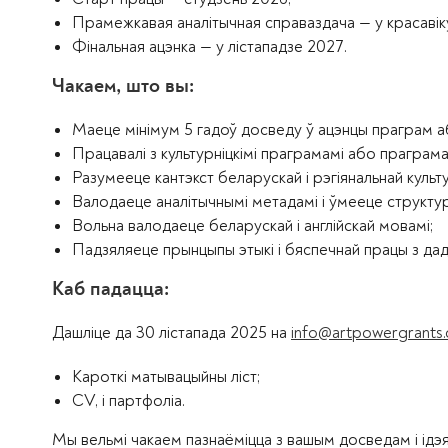
Прамежкавая аналітычная справаздача — у красавік
Фінальная ацэнка — у лістападзе 2027.
Чакаем, што вы:
Маеце мінімум 5 гадоў досведу ў ацэнцы праграм а
Працавалі з культурніцкімі праграмамі або праграма
Разумееце кантэкст беларускай і рэгіянальнай культ
Валодаеце аналітычнымі метадамі і ўмееце структур
Вольна валодаеце беларускай і англійскай мовамі;
Падзяляеце прынцыпы этыкі і бяспечнай працы з дад
Каб падацца:
Дашліце да 30 лістапада 2025 на
info@artpowergrants.
Кароткі матывацыйны ліст;
CV, і партфоліа.
Мы вельмі чакаем пазнаёміцца з вашым досведам і ідэя