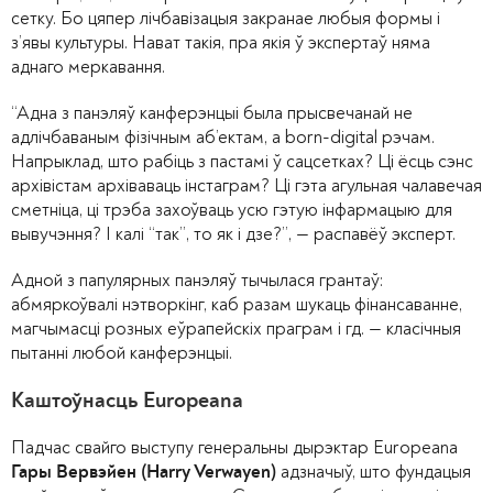
сетку. Бо цяпер лічбавізацыя закранае любыя формы і
з’явы культуры. Нават такія, пра якія ў экспертаў няма
аднаго меркавання.
“Адна з панэляў канферэнцыі была прысвечанай не
адлічбаваным фізічным аб’ектам, а born-digital рэчам.
Напрыклад, што рабіць з пастамі ў сацсетках? Ці ёсць сэнс
архівістам архіваваць інстаграм? Ці гэта агульная чалавечая
сметніца, ці трэба захоўваць усю гэтую інфармацыю для
вывучэння? І калі “так”, то як і дзе?”, — распавёў эксперт.
Адной з папулярных панэляў тычылася грантаў:
абмяркоўвалі нэтворкінг, каб разам шукаць фінансаванне,
магчымасці розных еўрапейскіх праграм і гд. — класічныя
пытанні любой канферэнцыі.
Каштоўнасць Europeana
Падчас свайго выступу генеральны дырэктар Europeana
адзначыў, што фундацыя
Гары Вервэйен (Harry Verwayen)