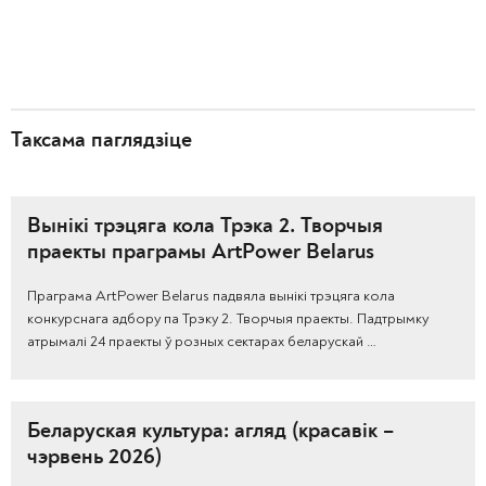
Таксама паглядзіце
Вынікі трэцяга кола Трэка 2. Творчыя
праекты праграмы ArtPower Belarus
Праграма ArtPower Belarus падвяла вынікі трэцяга кола
конкурснага адбору па Трэку 2. Творчыя праекты. Падтрымку
атрымалі 24 праекты ў розных сектарах беларускай …
Беларуская культура: агляд (красавік –
чэрвень 2026)