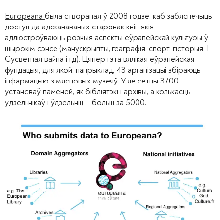
Europeana
была створаная ў 2008 годзе, каб забяспечыць
доступ да адсканаваных старонак кніг, якія
адлюстроўваюць розныя аспекты еўрапейскай культуры ў
шырокім сэнсе (манускрыпты, геаграфія, спорт, гісторыя, І
Сусветная вайна і гд). Цяпер гэта вялікая еўрапейская
фундацыя, для якой, напрыклад, 43 арганізацыі збіраюць
інфармацыю з мясцовых музеяў. У яе сетцы 3700
установаў паменей, як бібліятэкі і архівы, а колькасць
удзельнікаў і ўдзельніц – больш за 5000.