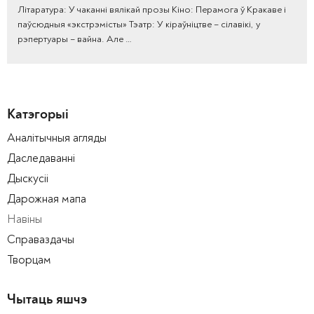
Літаратура: У чаканні вялікай прозы Кіно: Перамога ў Кракаве і
паўсюдныя «экстрэмісты» Тэатр: У кіраўніцтве – сілавікі, у
рэпертуары – вайна. Але …
Катэгорыі
Аналітычныя агляды
Даследаванні
Дыскусіі
Дарожная мапа
Навіны
Справаздачы
Творцам
Чытаць яшчэ