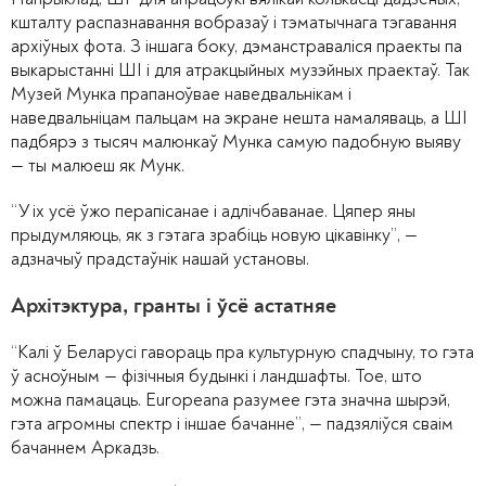
кшталту распазнавання вобразаў і тэматычнага тэгавання
архіўных фота. З іншага боку, дэманстраваліся праекты па
выкарыстанні ШІ і для атракцыйных музэйных праектаў. Так
Музей Мунка прапаноўвае наведвальнікам і
наведвальніцам пальцам на экране нешта намаляваць, а ШІ
падбярэ з тысяч малюнкаў Мунка самую падобную выяву
— ты малюеш як Мунк.
“У іх усё ўжо перапісанае і адлічбаванае. Цяпер яны
прыдумляюць, як з гэтага зрабіць новую цікавінку”, —
адзначыў прадстаўнік нашай установы.
Архітэктура, гранты і ўсё астатняе
“Калі ў Беларусі гавораць пра культурную спадчыну, то гэта
ў асноўным — фізічныя будынкі і ландшафты. Тое, што
можна памацаць.
Europeana разумее гэта значна шырэй,
гэта агромны спектр і іншае бачанне”, — падзяліўся сваім
бачаннем Аркадзь.