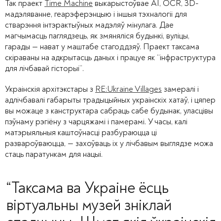
Так праект
Time Machine
выкарыстоўвае AI, OCR, 3D-
мадэляванне, геарэферэнцыю і іншыя тэхналогіі для
стварэння інтэрактыўных мадэляў мінулага. Дае
магчымасць паглядзець, як змяняліся будынкі, вуліцы,
гарады — нават у маштабе стагоддзяў. Праект таксама
скіраваны на адкрытасць даных і працуе як “інфраструктура
для лічбавай гісторыі”.
Украінскія архітэкстары з
RE:Ukraine Villages
замералі і
адлічбавалі габарыты традыцыйных украінскіх хатаў, і цяпер
вы можаце з канструктара сабраць сабе будынак, уласцівы
пэўнаму рэгіёну з чарцяжамі і памерамі. У часы, калі
матэрыяльныя каштоўнасці разбураюцца ці
развароўваюцца, — захоўваць іх у лічбавым выглядзе можа
стаць паратункам для нацыі.
“Таксама ва Украіне ёсць
віртуальны музей зніклай