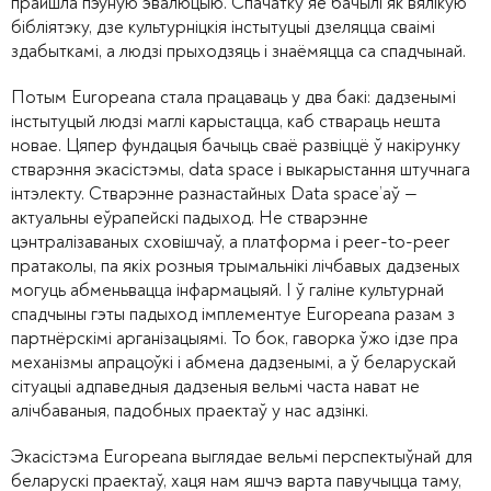
прайшла пэўную эвалюцыю. Спачатку яе бачылі як вялікую
бібліятэку, дзе культурніцкія інстытуцыі дзеляцца сваімі
здабыткамі, а людзі прыходзяць і знаёмяцца са спадчынай.
Потым Europeana стала працаваць у два бакі: дадзенымі
інстытуцый людзі маглі карыстацца, каб ствараць нешта
новае. Цяпер фундацыя бачыць сваё развіццё ў накірунку
стварэння экасістэмы, data space і выкарыстання штучнага
інтэлекту. Стварэнне разнастайных Data space’аў —
актуальны еўрапейскі падыход. Не стварэнне
цэнтралізаваных сховішчаў, а платформа і peer-to-peer
пратаколы, па якіх розныя трымальнікі лічбавых дадзеных
могуць абменьвацца інфармацыяй. І ў галіне культурнай
спадчыны гэты падыход імплементуе Europeana разам з
партнёрскімі арганізацыямі. То бок, гаворка ўжо ідзе пра
механізмы апрацоўкі і абмена дадзенымі, а ў беларускай
сітуацыі адпаведныя дадзеныя вельмі часта нават не
алічбаваныя, падобных праектаў у нас адзінкі.
Экасістэма Europeana выглядае вельмі перспектыўнай для
беларускі праектаў, хаця нам яшчэ варта павучыцца таму,