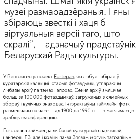
спадчыны. Шмат якія ўкраінскія
музеі размарадзёраныя. І яны
збіраюць звесткі і хаця б
віртуальныя версіі таго, што
скралі”, – адзначыў прадстаўнік
Беларускай Рады культуры.
У Венгрыі ёсць праект
Fortepan
, які лічбуе і збірае ў
куратарскія калекцыі старыя фотаздымкі, утвараючы
лічбавы архіў па тэмах і эпохах. Сёння архіў змяшчае
больш за 100 000 фотаздымкаў, загружаных з сямейных
збораў і вулічных знаходак. Інтэрактыўны таймлайн: фоткі
размешчаны па часе — ад 1900 да 1990 г.г. — з магчымасцю
зрабіць геарэферэнцыю.
Europeana
займаецца лічбавай культурнай спадчынай,
найперш, ЕЗ, але і краіны па-за Звязам могуць патрапіць у