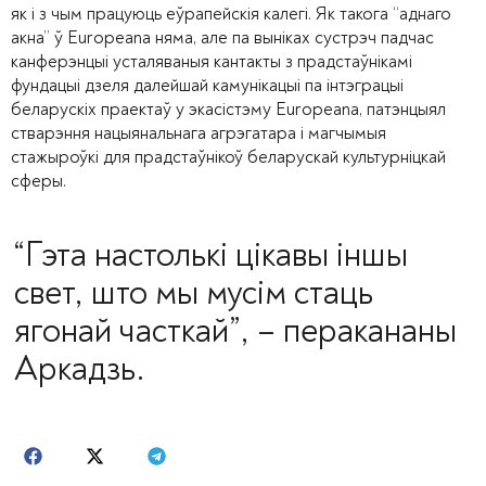
як і з чым працуюць еўрапейскія калегі. Як такога “аднаго
акна” ў Europeana няма, але па выніках сустрэч падчас
канферэнцыі усталяваныя кантакты з прадстаўнікамі
фундацыі дзеля далейшай камунікацыі па інтэграцыі
беларускіх праектаў у экасістэму Europeana, патэнцыял
стварэння нацыянальнага агрэгатара і магчымыя
стажыроўкі для прадстаўнікоў беларускай культурніцкай
сферы.
“Гэта настолькі цікавы іншы
свет, што мы мусім стаць
ягонай часткай”, – перакананы
Аркадзь.