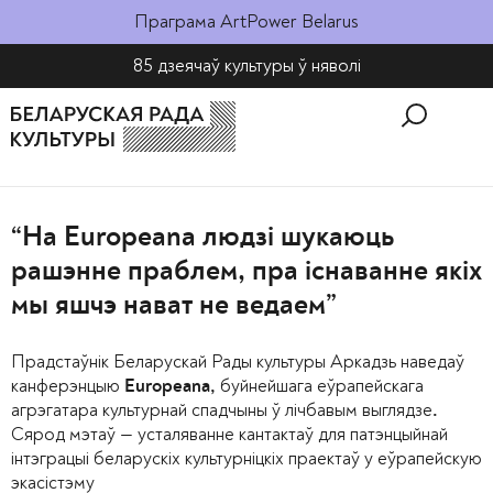
Праграма ArtPower Belarus
85 дзеячаў культуры ў няволі​
“На Europeana людзі шукаюць
рашэнне праблем, пра існаванне якіх
мы яшчэ нават не ведаем”
Прадстаўнік Беларускай Рады культуры Аркадзь наведаў
канферэнцыю
буйнейшага еўрапейскага
Europeana,
агрэгатара культурнай спадчыны ў лічбавым выглядзе
.
Сярод мэтаў — усталяванне кантактаў для патэнцыйнай
інтэграцыі беларускіх культурніцкіх праектаў у еўрапейскую
экасістэму