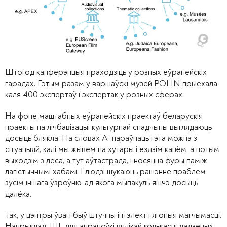
Штогод канферэнцыя праходзіць у розных еўрапейскіх
гарадах. Гэтым разам у варшаўскі музей POLIN прыехала
каля 400 экспертаў і экспертак у розных сферах.
На фоне маштабных еўрапейскіх праектаў беларускія
праекты па лічбавізацыі культурнай спадчыны выглядаюць
досыць блякла. Па словах А. параўнаць гэта можна з
сітуацыяй, калі мы жывем на хутары і ездзім канём, а потым
выходзім з леса, а тут аўтастрада, і носяцца фуры паміж
лагістычнымі хабамі. І
людзі шукаюць рашэнне праблем
зусім іншага ўзроўню, ад якога мыпакуль яшчэ досыць
далёка.
Так, у цэнтры ўвагі быў штучны інтэлект і ягоныя магчымасці.
Напрыклад, ШІ для апрацоўкі вялікай колькасці дадзеных,