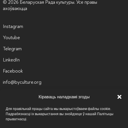
© 2026 Беларуская Рада культуры. Усе правы
ахоўваюцца
Instagram
Youtube
Telegram
LinkedIn
Facebook
info@byculture.org
Кантакты
Кіраваць наладкамі згоды
Вакансіі
Для правільнай працы сайта мы выкарыстоўваем файлы cookie.
Падрабязнасці іх выкарыстання вы знойдзеце ў нашай Палітыцы
Архіў вакансій
прыватнасці.