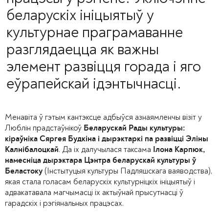
беларускіх ініцыятыў у
культурнае праграмаванне
разглядаецца як важны
элемент развіцця горада і яго
еўрапейскай ідэнтычнасці.
Менавіта ў гэтым кантэксце адбыўся азнаямленчы візіт у
Люблін прадстаўнікоў
Беларускай Рады культуры:
кіраўніка Сяргея Будкіна і дырэктаркі па развіцці Эліны
. Да іх далучылася таксама
Калнібалоцкай
Ілона Карпюк,
намесніца дырэктара Цэнтра беларускай культуры ў
(Інстытуцыя культуры Падляшскага ваяводства),
Беластоку
якая стала голасам беларускіх культурніцкіх ініцыятыў і
адвакатавала магчымасці іх актыўнай прысутнасці ў
гарадскіх і рэгіянальных працэсах.