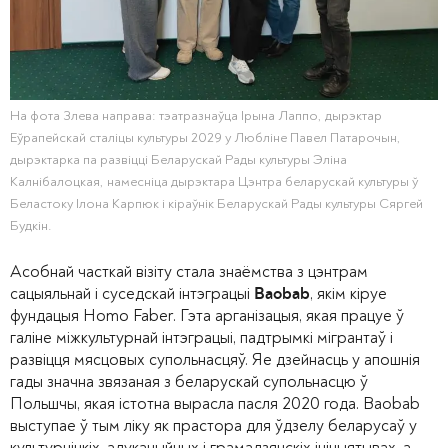
На фота Злева направа: тэатразнаўца Ірына Лаппо, дырэктар
Еўрапейскай сталіцы культуры 2029 у Любліне Павел Патарочын,
дырэктарка па развіцці Беларускай Рады культуры Эліна
Калнібалоцкая, намесніца дырэктара Цэнтра беларускай культуры ў
Беластоку Ілона Карпюк і кіраўнік Беларускай Рады культуры Сяргей
Будкін.
Асобнай часткай візіту стала знаёмства з цэнтрам
сацыяльнай і суседскай інтэграцыі
, якім кіруе
Baobab
фундацыя Homo Faber. Гэта арганізацыя, якая працуе ў
галіне міжкультурнай інтэграцыі, падтрымкі мігрантаў і
развіцця мясцовых супольнасцяў. Яе дзейнасць у апошнія
гады значна звязаная з беларускай супольнасцю ў
Польшчы, якая істотна вырасла пасля 2020 года. Baobab
выступае ў тым ліку як прастора для ўдзелу беларусаў у
культурніцкіх, адукацыйных і грамадзянскіх ініцыятывах, а