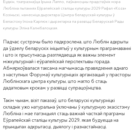
Будкін, тэатразнаўца Ірына Лаппо, паўнамоцны прадстаўнік мэра
Любліна пытаннях Еўрапейскай сталіцы культуры 2029 Рафал «Koza»
Козіньскі, намесніца дырэктара Цэнтра беларускай культуры ў
Беластоку Ілона Карпюк і дырэктарка па развіцці Беларускай Рады
культуры Эліна Калнібалоцкая.
Падчас сустрэчы было падкрэслена, што Люблін адкрыты
да ўдзелу беларускіх ініцыятыў у культурным праграмаванні
і што іх прысутнасць разглядаецца як важны элемент
міжкультурнай і еўрапейскай перспектывы горада.
Абмяркоўвалася таксама магчымасць правядзення аднаго
з наступных Форумаў культурніцкіх арганізацый у прасторы
Люблінскага цэнтра культуры, што магло б стаць
дадатковым крокам у развіцці супрацоўніцтва.
Такім чынам, візіт паказаў, што беларускі культурніцкі
складнік ужо натуральна ўключаны ў культурную экасістэму
Любліна і мае патэнцыял стаць важнай часткай праграмы
Еўрапейскай сталіцы культуры 2029, якая будуецца на
прынцыпах адкрытасці, дыялогу і разнастайнасці.