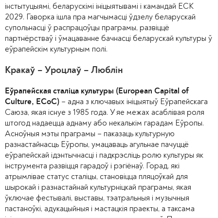
інстытуцыямі, беларускімі ініцыятывамі і камандай ЕСК
2029. Гаворка ішла пра магчымасці ўдзелу беларускай
супольнасці ў распрацоўцы праграмы, развіццё
партнёрстваў і ўмацаванне бачнасці беларускай культуры ў
еўрапейскім культурным полі.
Кракаў – Уроцлаў – Люблін
Еўрапейская сталіца культуры (European Capital of
– адна з ключавых ініцыятыў Еўрапейскага
Culture, ECoC)
Саюза, якая існуе з 1985 года. У яе межах асаблівая роля
штогод надаецца аднаму або некалькім гарадам Еўропы.
Асноўныя мэты праграмы – паказаць культурную
разнастайнасць Еўропы, умацаваць агульнае пачуццё
еўрапейскай ідэнтычнасці і падкрэсліць ролю культуры як
інструмента развіцця гарадоў і рэгіёнаў. Горад, які
атрымлівае статус сталіцы, становіцца пляцоўкай для
шырокай і разнастайнай культурніцкай праграмы, якая
ўключае фестывалі, выставы, тэатральныя і музычныя
пастаноўкі, адукацыйныя і мастацкія праекты, а таксама