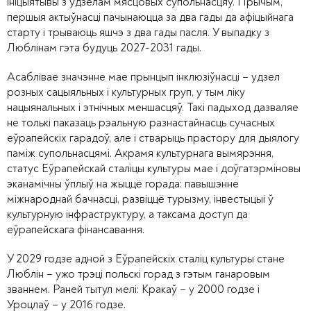
ініцыятывы з удзелам мясцовых супольнасцяў. Прычым,
першыя актыўнасці пачынаюцца за два гады да афіцыйнага
старту і трываюць яшчэ з два гады пасля. У выпадку з
Люблінам гэта будуць 2027-2031 гады.
Асаблівае значэнне мае прынцып інклюзіўнасці – удзел
розных сацыяльных і культурных груп, у тым ліку
нацыянальных і этнічных меншасцяў. Такі падыход дазваляе
не толькі паказаць рэальную разнастайнасць сучасных
еўрапейскіх гарадоў, але і стварыць прастору для дыялогу
паміж супольнасцямі. Акрамя культурнага вымярэння,
статус Еўрапейскай сталіцы культуры мае і доўгатэрміновы
эканамічны ўплыў на жыццё горада: павышэнне
міжнароднай бачнасці, развіццё турызму, інвестыцыі ў
культурную інфраструктуру, а таксама доступ да
еўрапейскага фінансавання.
У 2029 годзе адной з Еўрапейскіх сталіц культуры стане
Люблін – ужо трэці польскі горад з гэтым ганаровым
званнем. Раней тытул мелі: Кракаў – у 2000 годзе і
Уроцлаў – у 2016 годзе.