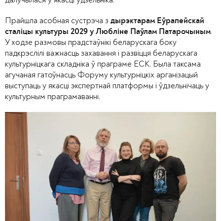
Прайшла асобная сустрэча з
дырэктарам Еўрапейскай
.
сталіцы культуры 2029 у Любліне Паўлам Патарочыным
У ходзе размовы прадстаўнікі беларускага боку
падкрэслілі важнасць захавання і развіцця беларускага
культурніцкага складніка ў праграме ЕСК. Была таксама
агучаная гатоўнасць Форуму культурніцкіх арганізацый
выступаць у якасці экспертнай платформы і ўдзельнічаць у
культурным праграмаванні.