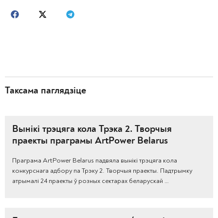
Таксама паглядзіце
Вынікі трэцяга кола Трэка 2. Творчыя
праекты праграмы ArtPower Belarus
Праграма ArtPower Belarus падвяла вынікі трэцяга кола
конкурснага адбору па Трэку 2. Творчыя праекты. Падтрымку
атрымалі 24 праекты ў розных сектарах беларускай …