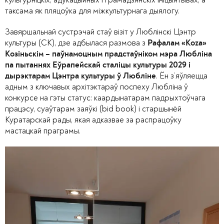
таксама як пляцоўка для міжкультурнага дыялогу.
Завяршальнай сустрэчай стаў візіт у Люблінскі Цэнтр
культуры (CK), дзе адбылася размова з
Рафалам «Koza»
Козіньскім – паўнамоцным прадстаўніком мэра Любліна
па пытаннях Еўрапейскай сталіцы культуры 2029 і
. Ён з’яўляецца
дырэктарам Цэнтра культуры ў Любліне
адным з ключавых архітэктараў поспеху Любліна ў
конкурсе на гэты статус: каардынатарам падрыхтоўчага
працэсу, суаўтарам заяўкі (bid book) і старшынёй
Куратарскай рады, якая адказвае за распрацоўку
мастацкай праграмы.