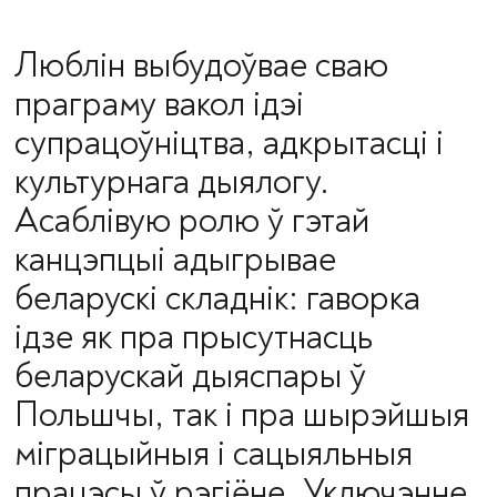
Люблін выбудоўвае сваю
праграму вакол ідэі
супрацоўніцтва, адкрытасці і
культурнага дыялогу.
Асаблівую ролю ў гэтай
канцэпцыі адыгрывае
беларускі складнік: гаворка
ідзе як пра прысутнасць
беларускай дыяспары ў
Польшчы, так і пра шырэйшыя
міграцыйныя і сацыяльныя
працэсы ў рэгіёне. Уключэнне