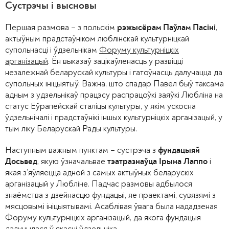
Сустрэчы і высновы
Першая размова – з польскім
,
рэжысёрам Паўлам Пасіні
актыўным прадстаўніком люблінскай культурніцкай
супольнасці і ўдзельнікам
Форуму культурніцкіх
арганізацый
. Ён выказаў зацікаўленасць у развіцці
незалежнай беларускай культуры і гатоўнасць далучацца да
супольных ініцыятыў. Важна, што спадар Павел быў таксама
адным з удзельнікаў працэсу распрацоўкі заяўкі Любліна на
статус Еўрапейскай сталіцы культуры, у якім ускосна
ўдзельнічалі і прадстаўнікі іншых культурніцкіх арганізацый, у
тым ліку Беларускай Рады культуры.
Наступным важным пунктам – сустрэча з
фундацыяй
, якую ўзначальвае
і
Досьвед
тэатразнаўца
Ірына Лаппо
якая з’яўляецца адной з самых актыўных беларускіх
арганізацый у Любліне. Падчас размовы адбылося
знаёмства з дзейнасцю фундацыі, яе праектамі, сувязямі з
мясцовымі ініцыятывамі. Асаблівая ўвага была нададзеная
Форуму культурніцкіх арганізацый, да якога фундацыя
далучылася ў якасці ўдзельніка.