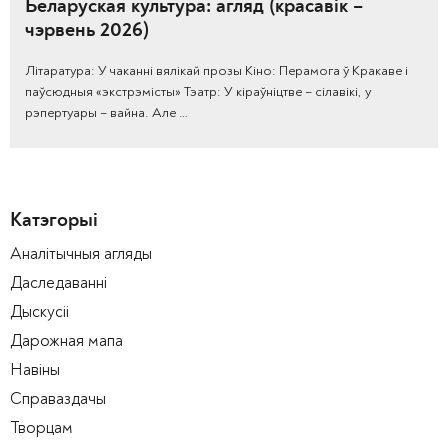
Беларуская культура: агляд (красавік –
чэрвень 2026)
Літаратура: У чаканні вялікай прозы Кіно: Перамога ў Кракаве і
паўсюдныя «экстрэмісты» Тэатр: У кіраўніцтве – сілавікі, у
рэпертуары – вайна. Але …
Катэгорыі
Аналітычныя агляды
Даследаванні
Дыскусіі
Дарожная мапа
Навіны
Справаздачы
Творцам