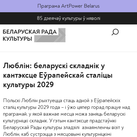
Праграма ArtPower Belarus
85 дзеячаў культуры ў няволі​
Люблін: беларускі складнік у
кантэксце Еўрапейскай сталіцы
культуры 2029
Польскі Люблін рыхтуецца стаць адной з Еўрапейскіх
сталіц культуры 2029 года – і ўжо цяпер горад працуе над
праграмай, у якой важнае месца можа заняць беларускі
культурніцкі складнік. У гэтым кантэксце прадстаўнікі
Беларускай Рады культуры зладзілі азнаямленчы візіт у
Люблін, каб сустрэцца з мясцовымі культурніцкімі