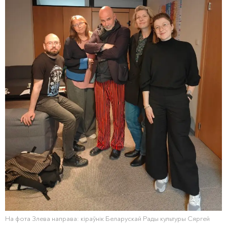
На фота Злева направа: кіраўнік Беларускай Рады культуры Сяргей