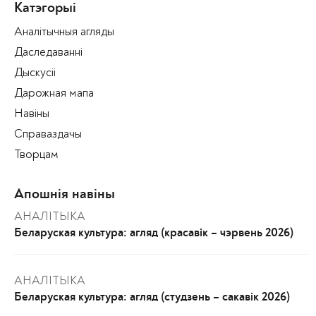
Катэгорыі
Аналітычныя агляды
Даследаванні
Дыскусіі
Дарожная мапа
Навіны
Справаздачы
Творцам
Апошнія навіны
АНАЛІТЫКА
Беларуская культура: агляд (красавік – чэрвень 2026)
АНАЛІТЫКА
Беларуская культура: агляд (студзень – сакавік 2026)