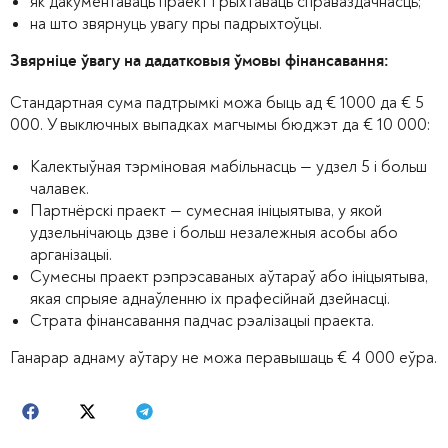
як дакументаваць праект і рыхтаваць справаздачнасць;
на што звярнуць увагу пры падрыхтоўцы.
Звярніце ўвагу на дадатковыя ўмовы фінансавання:
Стандартная сума падтрымкі
можа быць ад € 1000 да € 5
000. У выключных выпадках магчымы бюджэт да € 10 000:
Калектыўная тэрміновая мабільнасць — удзел 5 і больш
чалавек.
Партнёрскі праект — сумесная ініцыятыва, у якой
удзельнічаюць дзве і больш незалежныя асобы або
арганізацыі.
Сумесны праект рэпрэсаваных аўтараў або ініцыятыва,
якая спрыяе аднаўленню іх прафесійнай дзейнасці.
Страта фінансавання падчас рэалізацыі праекта.
Ганарар аднаму аўтару не можа перавышаць
€
4 000 еўра.