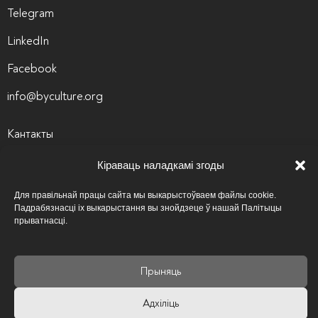
Telegram
LinkedIn
Facebook
info@byculture.org
Кантакты
Вакансіі
Кіраваць наладкамі згоды
Архіў вакансій
Для правільнай працы сайта мы выкарыстоўваем файлы cookie.
Падрабязнасці іх выкарыстання вы знойдзеце ў нашай Палітыцы
Палітыка прыватнасці
прыватнасці.
Псіхалагічная аптэчка
Карысныя спасылкі
Прыняць
Адхіліць