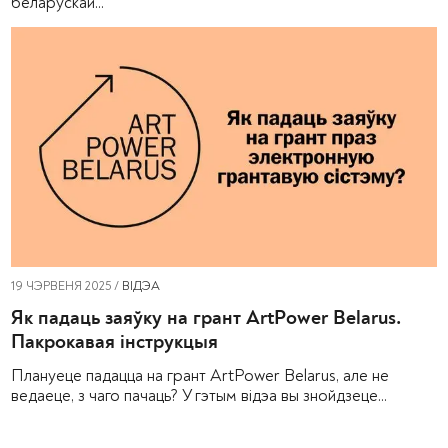
беларускай...
19 ЧЭРВЕНЯ 2025 /
ВІДЭА
Як падаць заяўку на грант ArtPower Belarus.
Пакрокавая інструкцыя
Плануеце падацца на грант ArtPower Belarus, але не
ведаеце, з чаго пачаць? У гэтым відэа вы знойдзеце...