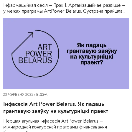
Інфармацыйная сесія — Трэк 1. Арганізацыйнае развіццё —
у межах праграмы ArtPower Belarus. Сустрэча прайшла...
23 ЧЭРВЕНЯ 2025 /
ВІДЭА
Інфасесія Art Power Belarus. Як падаць
грантавую заяўку на культурніцкі праект
Першая агульная інфасесія ArtPower Belarus —
міжнароднай конкурснай праграмы фінансавання