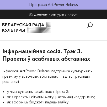
Праграма ArtPower Belarus
85 дзеячаў культуры ў няволі​
Інфармацыйная сесія. Трэк 3.
Праекты ў асаблівых абставінах
Інфасесія ArtPower Belarus: падтрымка культурніцкіх
праектаў у асаблівых абставінах. Падчас трасляцыі
распавялі:
у чым сутнасць і асаблівасці Трэка 3;
якія праекты і сітуацыі могуць атрымаць падтрымку;
як аформіць бюджэт і падаць заяўку;