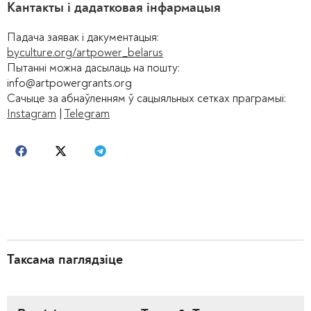
Кантакты і дадатковая інфармацыя
Падача заявак і дакументацыя:
byculture.org/artpower_belarus
Пытанні можна дасылаць на пошту:
info@artpowergrants.org
Сачыце за абнаўленням ў сацыяльных сетках праграмыі:
Instagram
|
Telegram
Таксама паглядзіце