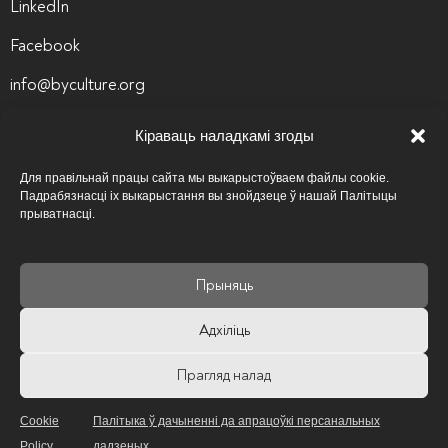
LinkedIn
Facebook
info@byculture.org
Кантакты
Кіраваць наладкамі згоды
Вакансіі
Для правільнай працы сайта мы выкарыстоўваем файлы cookie.
Падрабязнасці іх выкарыстання вы знойдзеце ў нашай Палітыцы
Архіў вакансій
прыватнасці.
Палітыка прыватнасці
Прыняць
Псіхалагічная аптэчка
Адхіліць
Карысныя спасылкі
Прагляд налад
Cookie
Палітыка ў дачыненні да апрацоўкі персанальных
Policy
дадзеных