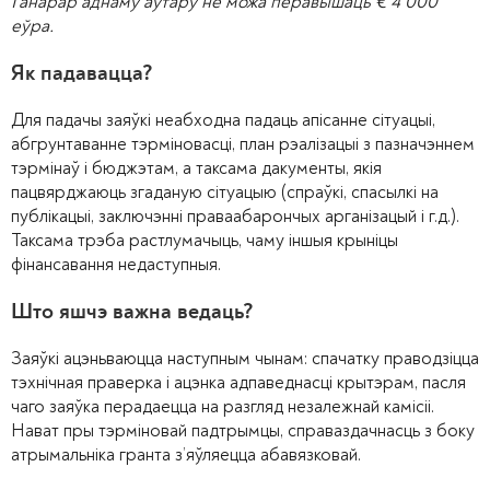
Ганарар аднаму аўтару не можа перавышаць
€
4 000
еўра.
Як падавацца?
Для падачы заяўкі неабходна падаць апісанне сітуацыі,
абгрунтаванне тэрміновасці, план рэалізацыі з пазначэннем
тэрмінаў і бюджэтам, а таксама дакументы, якія
пацвярджаюць згаданую сітуацыю (спраўкі, спасылкі на
публікацыі, заключэнні праваабарончых арганізацый і г.д.).
Таксама трэба растлумачыць, чаму іншыя крыніцы
фінансавання недаступныя.
Што яшчэ важна ведаць?
Заяўкі ацэньваюцца наступным чынам: спачатку праводзіцца
тэхнічная праверка і ацэнка адпаведнасці крытэрам, пасля
чаго заяўка перадаецца на разгляд незалежнай камісіі.
Нават пры тэрміновай падтрымцы, справаздачнасць з боку
атрымальніка гранта з’яўляецца абавязковай.