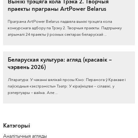
Вынікі трэцяга кола Трэка 2. Творчыя
праекты праграмы ArtPower Belarus
Праграма ArtPower Belarus падвяла вынікі трэцяга кола
конкурснага адбору па Трэку 2. Творчыя праекты. Падтрымку
атрымалі 24 праекты ў розных сектарах беларускай …
Беларуская культура: агляд (красавік –
чэрвень 2026)
Літаратура: У чаканні вялікай прозы Кіно: Перамога ў Кракаве і
паўсюдныя «экстрэмісты» Тэатр: У кіраўніцтве – сілавікі, у
рэпертуары – вайна. Але …
Катэгорыі
Аналітычныя агляды