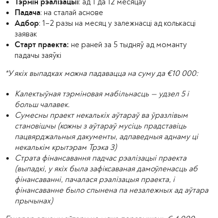
: ад 1 да 12 месяцаў
Тэрмін рэалізацыі
: на сталай аснове
Падача
: 1–2 разы на месяц у залежнасці ад колькасці
Адбор
заявак
не раней за 5 тыдняў ад моманту
Старт праекта:
падачы заяўкі
*У якіх выпадках можна падавацца на суму да €10 000:
Калектыўная тэрміновая мабільнасць — удзел 5 і
больш чалавек.
Сумесны праект некалькіх аўтараў ва ўразлівым
становішчы (кожны з аўтараў мусіць прадставіць
пацвярджальныя дакументы, адпаведныя аднаму ці
некалькім крытэрам Трэка 3)
Страта фінансавання падчас рэалізацыі праекта
(выпадкі, у якіх была зафіксаваная дамоўленасць аб
фінансаванні, пачалася рэалізацыя праекта, і
фінансаванне было спынена па незалежных ад аўтара
прычынах)