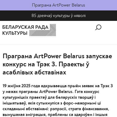
Праграма ArtPower Belarus
85 дзеячаў культуры ў няволі​
Праграма ArtPower Belarus запускае
конкурс на Трэк 3. Праекты ў
асаблівых абставінах
19 жніўня 2025 года адкрываецца прыём заявак на Трэк 3
у межах праграмы ArtPower Belarus. Гэта конкурс
культурніцкіх праектаў для беларускіх творцаў і
ініцыятываў, якія сутыкнуліся з форс-мажорнымі ці
складанымі абставінамі: рэпрэсіі, страта фінансавання,
вымушаная эміграцыя, праблемы са здароўем і іншыя