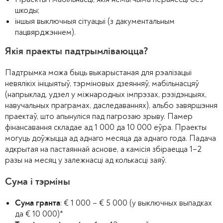
шкоды;
іншыя выключныя сітуацыі (з дакументальным
пацвярджэннем).
Якія праекты падтрымліваюцца?
Падтрымка можа быць выкарыстаная для рэалізацыі
невялікіх ініцыятыў, тэрміновых дзеянняў, мабільнасцяў
(напрыклад, удзел у міжнародных імпрэзах, рэзідэнцыях,
навучальных праграмах, даследаваннях), альбо завяршэння
праектаў, што апынуліся пад пагрозаю зрыву. Памер
фінансавання складае ад 1 000 да 10 000 еўра. Праекты
могуць доўжыцца ад аднаго месяца да аднаго года. Падача
адкрытая на пастаяннай аснове, а камісія збіраецца 1–2
разы на месяц у залежнасці ад колькасці заяў.
Сума і тэрміны
: € 1 000 – € 5 000 (у выключных выпадках
Сума гранта
да € 10 000)*