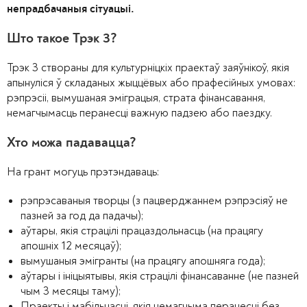
непрадбачаныя сітуацыі.
Што такое Трэк 3?
Трэк 3 створаны для культурніцкіх праектаў заяўнікоў, якія
апынуліся ў складаных жыццёвых або прафесійных умовах:
рэпрэсіі, вымушаная эміграцыя, страта фінансавання,
немагчымасць перанесці важную падзею або паездку.
Хто можа падавацца?
На грант могуць прэтэндаваць:
рэпрэсаваныя творцы (з пацверджаннем рэпрэсіяў не
пазней за год да падачы);
аўтары, якія страцілі працаздольнасць (на працягу
апошніх 12 месяцаў);
вымушаныя эмігранты (на працягу апошняга года);
аўтары і ініцыятывы, якія страцілі фінансаванне (не пазней
чым 3 месяцы таму);
Праекты і мабільнасці, якія немагчыма перанесці без