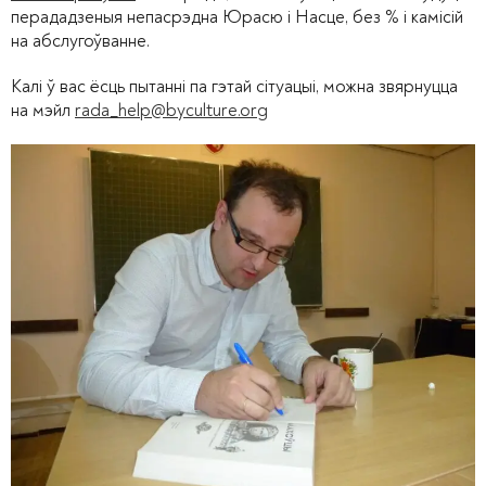
перададзеныя непасрэдна Юрасю і Насце, без % і камісій
на абслугоўванне.
Калі ў вас ёсць пытанні па гэтай сітуацыі, можна звярнуцца
на мэйл
rada_help@byculture.org