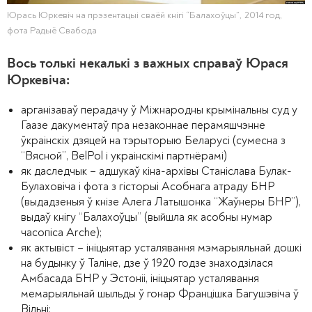
Юрась Юркевіч на прэзентацыі сваёй кнігі “Балахоўцы”, 2014 год,
фота Радыё Свабода
Вось толькі некалькі з важных справаў Юрася
Юркевіча:
арганізаваў перадачу ў Міжнародны крымінальны суд у
Гаазе дакументаў пра незаконнае перамяшчэнне
ўкраінскіх дзяцей на тэрыторыю Беларусі (сумесна з
“Вясной”, BelPol і украінскімі партнёрамі)
як даследчык – адшукаў кіна-архівы Станіслава Булак-
Булаховіча і фота з гісторыі Асобнага атраду БНР
(выдадзеныя ў кнізе Алега Латышонка “Жаўнеры БНР”),
выдаў кнігу “Балахоўцы” (выйшла як асобны нумар
часопіса Arche);
як актывіст – ініцыятар усталявання мэмарыяльнай дошкі
на будынку ў Таліне, дзе ў 1920 годзе знаходзілася
Амбасада БНР у Эстоніі, ініцыятар усталявання
мемарыяльнай шыльды ў гонар Францішка Багушэвіча ў
Вільні;