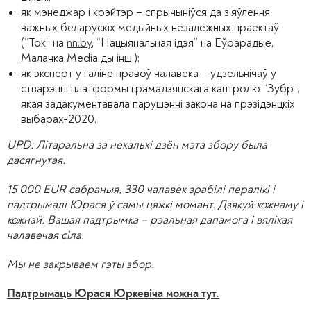
як мэнеджар і крэйтэр – спрычыніўся да з’яўлення
важных беларускіх медыйных незалежных праектаў
(“Tok” на
nn.by
, “Нацыянальная ідэя” на Еўрарадыё,
Маланка Media ды інш.);
як эксперт у галіне правоў чалавека – удзельнічаў у
стварэнні платформы грамадзянскага кантролю “Зубр”,
якая задакументавала парушэнні закона на прэзідэнцкіх
выбарах-2020.
UPD: Літаральна за некалькі дзён мэта збору была
дасягнутая.
15 000 EUR сабраныя, 330 чалавек зрабілі пералікі і
падтрымалі Юрася ў самы цяжкі момант. Дзякуй кожнаму і
кожнай. Вашая падтрымка – рэальная дапамога і вялікая
чалавечая сіла.
Мы не закрываем гэты збор.
Падтрымаць Юрася Юркевіча можна тут.