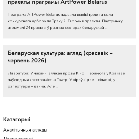
праекты праграмы ArtPower Belarus
Праграма ArtPower Belarus падвяла вынікі трэцяга кола
конкурснага адбору па Трэку 2. Творчыя праекты. Падтрымку
атрымалі 24 праекты ў розных сектарах беларускай …
Беларуская культура: агляд (красавік –
чэрвень 2026)
Літаратура: У чаканні вялікай прозы Кіно: Перамога ў Кракаве і
паўсюдныя «экстрэмісты» Тэатр: У кіраўніцтве – сілавікі, у
рэпертуары – вайна. Але …
Катэгорыі
Аналітычныя агляды
Даследаванні