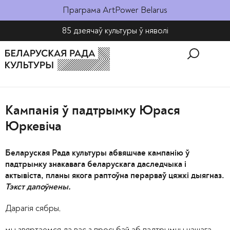
Праграма ArtPower Belarus
85 дзеячаў культуры ў няволі​
Кампанія ў падтрымку Юрася
Юркевіча
Беларуская Рада культуры абвяшчае кампанію ў
падтрымку знакавага беларускага даследчыка і
актывіста, планы якога раптоўна перарваў цяжкі дыягназ.
Тэкст дапоўнены.
Дарагія сябры,
мы звяртаемся да вас з просьбай аб падтрымцы нашага