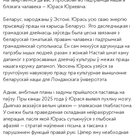
блізкага чалавека — Юрася Юркевіча.
Беларус, народжаны ў Эстоніі, Юрась усю сваю энергію
прысвяціў працы на карысць Беларусі. Яго даследчыцкая і
грамадская дзейнасць заўсёды была цесна звязаная з
беларускай тэматыкай, правамі чалавека і падтрымкай
грамадзянскай супольнасці. Ён сам імкнуўся адгукнуцца на
патрэбы іншых людзей, разам з жонкай Настай шмат каму
дапамог з рэпрэсаваных дзеячаў культуры ў межах працы
нашага кірунку дапамогі. Увосень Юрась узяўся за
грунтоўную навуковую працу пра культурнае вынішчэнне
беларускай нацыі для Лонданскага ўніверсітэта.
Аднак, амбітныя планы і задумы прыйшлося паставіць на
паўзу. Пры канцы 2025 года ў Юрася выявілі пухліну мозгу.
Дыягназ аказаўся вельмі цяжкім — злаякасная гліабластома.
У снежні была праведзеная складаная нейрахірургічная
аперацыя, пасля якой Юрась сутыкнуўся з глыбокай
афазіяй — стратай маўлення і пісьма, а таксама з
парушэннем функцый правай рукі. Цяпер яму неабходная