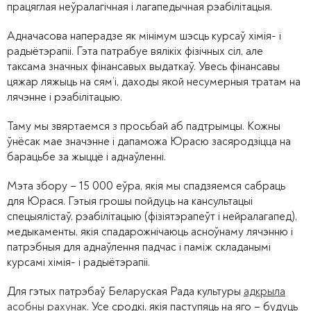
працяглая неўралагічная і лагапедычная рэабілітацыя.
Адначасова наперадзе як мінімум шэсць курсаў хімія- і
радыётэрапіі. Гэта патрабуе вялікіх фізічных сіл, але
таксама значных фінансавых выдаткаў. Увесь фінансавы
цяжар ляжыць на сям’і, даходы якой несумерныя тратам на
лячэнне і рэабілітацыю.
Таму мы звяртаемся з просьбай аб падтрымцы. Кожны
ўнёсак мае значэнне і дапаможа Юрасю засяродзіцца на
барацьбе за жыццё і аднаўленні.
Мэта збору – 15 000 еўра, якія мы спадзяемся сабраць
для Юрася. Гэтыя грошы пойдуць на кансультацыі
спецыялістаў, рэабілітацыю (фізіятэрапеўт і нейралагапед),
медыкаменты, якія спадарожнічаюць асноўнаму лячэнню і
патрэбныя для аднаўлення падчас і паміж складанымі
курсамі хімія- і радыётэрапіі.
Для гэтых патрэбаў Беларуская Рада культуры
адкрыла
асобны рахунак
. Усе сродкі, якія паступяць на яго – будуць