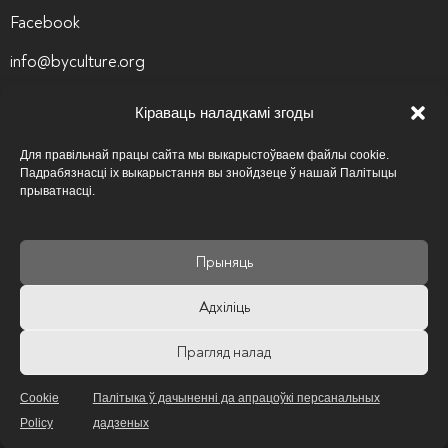
Facebook
info@byculture.org
Кантакты
Кіраваць наладкамі згоды
Вакансіі
Для правільнай працы сайта мы выкарыстоўваем файлы cookie.
Падрабязнасці іх выкарыстання вы знойдзеце ў нашай Палітыцы
Архіў вакансій
прыватнасці.
Палітыка прыватнасці
Прыняць
Псіхалагічная аптэчка
Адхіліць
Карысныя спасылкі
Прагляд налад
Cookie
Палітыка ў дачыненні да апрацоўкі персанальных
Policy
дадзеных