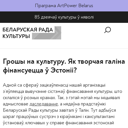
Праграма ArtPower Belarus
85 дзеячаў культуры ў няволі​
Грошы на культуру. Як творчая галіна
фінансуецца ў Эстоніі?
Адной са сфераў зацікаўленасці нашай арганізацыі
з’яўляецца вывучэнне сістэмаў фінансавання культуры, што
склаліся ў розных краінах. Так, з гэтай мэтай мы ініцыявалі
адмысловае
даследаванне
, а нядаўна прадстаўнікі
Беларускай Рады культуры завіталі ў Талін. Тут адбыўся
шэраг працоўных сустрэч з кіраўнікамі і кансультантамі
ўстановаў, ключавых у справе фінансавання эстонскай