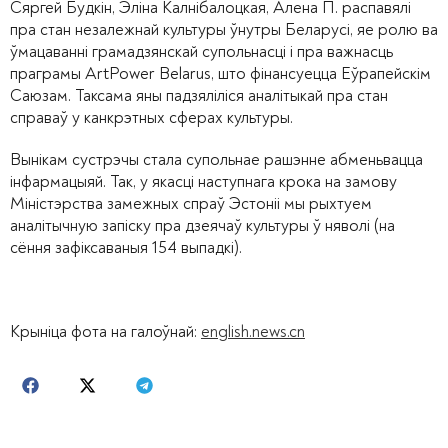
Сяргей Будкін, Эліна Калнібалоцкая, Алена П. распавялі
пра стан незалежнай культуры ўнутры Беларусі, яе ролю ва
ўмацаванні грамадзянскай супольнасці і пра важнасць
праграмы ArtPower Belarus, што фінансуецца Еўрапейскім
Саюзам. Таксама яны падзяліліся аналітыкай пра стан
справаў у канкрэтных сферах культуры.
Вынікам сустрэчы стала супольнае рашэнне абменьвацца
інфармацыяй. Так, у якасці наступнага крока на замову
Міністэрства замежных спраў Эстоніі мы рыхтуем
аналітычную запіску пра дзеячаў культуры ў няволі (на
сёння зафіксаваныя 154 выпадкі).
Крыніца фота на галоўнай:
english.news.cn