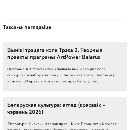
Таксама паглядзіце
Вынікі трэцяга кола Трэка 2. Творчыя
праекты праграмы ArtPower Belarus
Праграма ArtPower Belarus падвяла вынікі трэцяга кола
конкурснага адбору па Трэку 2. Творчыя праекты. Падтрымку
атрымалі 24 праекты ў розных сектарах беларускай …
Беларуская культура: агляд (красавік –
чэрвень 2026)
Літаратура: У чаканні вялікай прозы Кіно: Перамога ў Кракаве і
паўсюдныя «экстрэмісты» Тэатр: У кіраўніцтве – сілавікі, у