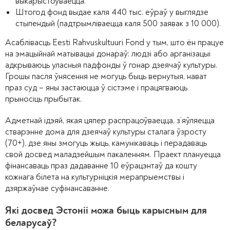
выкарыстоўваецца.
Штогод фонд выдае каля 440 тыс. еўраў у выглядзе
стыпендый (падтрымліваецца каля 500 заявак з 10 000).
Асаблівасць Eesti Rahvuskultuuri Fond у тым, што ён працуе
на эмацыйнай матывацыі донараў: людзі або арганізацыі
адкрываюць уласныя падфонды ў гонар дзеячаў культуры.
Грошы пасля ўнясення не могуць быць вернутыя, нават
праз суд – яны застаюцца ў сістэме і працягваюць
прыносіць прыбытак.
Адметнай ідэяй, якая цяпер распрацоўваецца, з’яўляецца
стварэнне дома для дзеячаў культуры сталага ўзросту
(70+), дзе яны змогуць жыць, камунікаваць і перадаваць
свой досвед маладзейшым пакаленням. Праект плануецца
фінансаваць праз дадаванне 10 еўрацэнтаў да кошту
кожнага білета на культурніцкія мерапрыемствы і
дзяржаўнае суфінансаванне.
Які досвед Эстоніі можа быць карысным для
беларусаў?