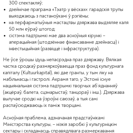
300 спектакляў;
дзейнічае праграма «Тэатр у вёсках»: гарадскія трупы
выязджаюць з пастаноўкамі ў рэгіёны;
на перфарматыўныя мастацтвы дзяржава выдзяляе каля
50 млн еўраў штогод;
сістэма падтрымкі мае два асноўныя кірункі –
аперацыйная (штодзённае фінансаванне дзейнасці) і
інвестыцыйная (развіццё і інфраструктура).
Не ўсе ўрошы ідуць непасрэдна праз дзяржаву. Вялікая
частка сродкаў размяркоўваецца праз фонд культурнага
капіталу (Kultuurkapital), які дае гранты, у тым ліку на
мабільнасць і гастролі. Акрамя таго, у Эстоніі існуе
нацыянальная сістэма падтрымкі творчых аб’яднанняў
(акцёраў, балета, сцэнарыстаў, танцораў і інш.). Дзяржава
вылучае сродкі на ўзроўні саюзаў, а тыя самі
распаўсюджваюць іх паміж творцамі.
Асноўная праблема, адзначаная прадстаўнікамі
Міністэрства культуры, – нізкія заробкі ў культурніцкім
сектары і складанасць справядлівага размеркавання