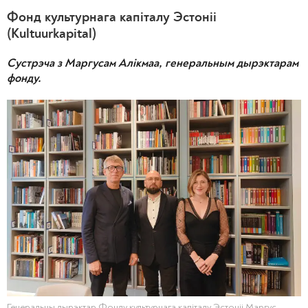
Фонд культурнага капіталу Эстоніі
(Kultuurkapital)
Сустрэча з Маргусам Алікмаа, генеральным дырэктарам
фонду.
Генеральны дырэктар Фонду культурнага капіталу Эстоніі Маргус