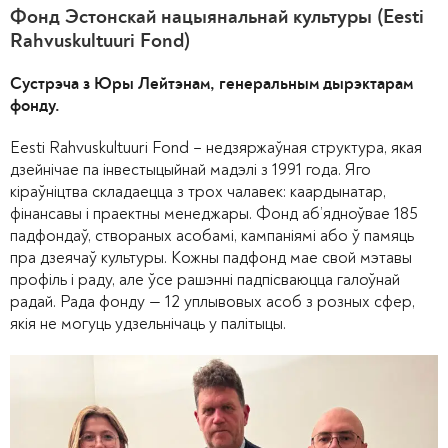
Фонд Эстонскай нацыянальнай культуры (Eesti
Rahvuskultuuri Fond)
Сустрэча з Юры Лейтэнам, генеральным дырэктарам
фонду.
Eesti Rahvuskultuuri Fond – недзяржаўная структура, якая
дзейнічае па інвестыцыйнай мадэлі з 1991 года. Яго
кіраўніцтва складаецца з трох чалавек: каардынатар,
фінансавы і праектны менеджары. Фонд аб’ядноўвае 185
падфондаў, створаных асобамі, кампаніямі або ў памяць
пра дзеячаў культуры. Кожны падфонд мае свой мэтавы
профіль і раду, але ўсе рашэнні падпісваюцца галоўнай
радай. Рада фонду — 12 уплывовых асоб з розных сфер,
якія не могуць удзельнічаць у палітыцы.