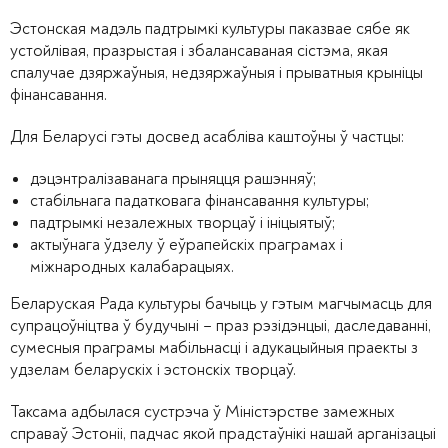
Эстонская мадэль падтрымкі культуры паказвае сябе як
устойлівая, празрыстая і збалансаваная сістэма, якая
спалучае дзяржаўныя, недзяржаўныя і прыватныя крыніцы
фінансавання.
Для Беларусі гэты досвед асабліва каштоўны ў частцы:
дэцэнтралізаванага прыняцця рашэнняў;
стабільнага падатковага фінансавання культуры;
падтрымкі незалежных творцаў і ініцыятыў;
актыўнага ўдзелу ў еўрапейскіх праграмах і
міжнародных калабарацыях.
Беларуская Рада культуры бачыць у гэтым магчымасць для
супрацоўніцтва ў будучыні – праз рэзідэнцыі, даследаванні,
сумесныя праграмы мабільнасці і адукацыйныя праекты з
удзелам беларускіх і эстонскіх творцаў.
Таксама адбылася сустрэча ў Міністэрстве замежных
справаў Эстоніі, падчас якой прадстаўнікі нашай арганізацыі