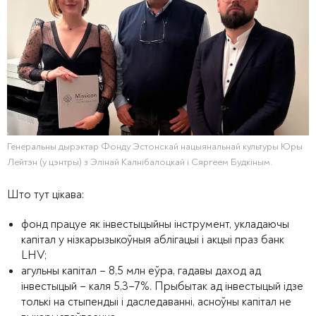
Генеральны дырэктар Фонду Эстонскай нацыянальнай культуры Юры
Лейтэн (у цэнтры) з Элінай Калнібалоцкай і Сяргеем Будкіным.
Што тут цікава:
фонд працуе як інвестыцыйны інструмент, укладаючы
капітал у нізкарызыкоўныя аблігацыі і акцыі праз банк
LHV;
агульны капітал – 8,5 млн еўра, гадавы даход ад
інвестыцый – каля 5,3–7%. Прыбытак ад інвестыцый ідзе
толькі на стыпендыі і даследаванні, асноўны капітал не