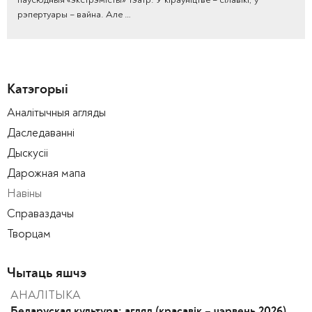
рэпертуары – вайна. Але …
Катэгорыі
Аналітычныя агляды
Даследаванні
Дыскусіі
Дарожная мапа
Навіны
Справаздачы
Творцам
Чытаць яшчэ
АНАЛІТЫКА
Беларуская культура: агляд (красавік – чэрвень 2026)