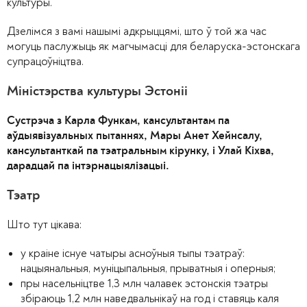
культуры.
Дзелімся з вамі нашымі адкрыццямі, што ў той жа час
могуць паслужыць як магчымасці для беларуска-эстонскага
супрацоўніцтва.
Міністэрства культуры Эстоніі
Сустрэча з Карла Функам, кансультантам па
аўдыявізуальных пытаннях, Мары Анет Хейнсалу,
кансультанткай па тэатральным кірунку, і Улай Кіхва,
дарадцай па інтэрнацыялізацыі.
Тэатр
Што тут цікава:
у краіне існуе чатыры асноўныя тыпы тэатраў:
нацыянальныя, муніцыпальныя, прыватныя і оперныя;
пры насельніцтве 1,3 млн чалавек эстонскія тэатры
збіраюць 1,2 млн наведвальнікаў на год і ставяць каля