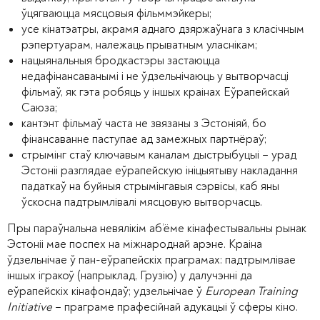
ўцягваюцца мясцовыя фільммэйкеры;
усе кінатэатры, акрамя аднаго дзяржаўнага з класічным
рэпертуарам, належаць прыватным уласнікам;
нацыянальныя бродкастэры застаюцца
недафінансаванымі і не ўдзельнічаюць у вытворчасці
фільмаў, як гэта робяць у іншых краінах Еўрапейскай
Саюза;
кантэнт фільмаў часта не звязаны з Эстоніяй, бо
фінансаванне паступае ад замежных партнёраў;
стрымінг стаў ключавым каналам дыстрыбуцыі – урад
Эстоніі разглядае еўрапейскую ініцыятыву накладання
падаткаў на буйныя стрымінгавыя сэрвісы, каб яны
ўскосна падтрымлівалі мясцовую вытворчасць.
Пры параўнальна невялікім аб’ёме кінафестывальны рынак
Эстоніі мае поспех на міжнароднай арэне. Краіна
ўдзельнічае ў пан-еўрапейскіх праграмах: падтрымлівае
іншых ігракоў (напрыклад, Грузію) у далучэнні да
еўрапейскіх кінафондаў; удзельнічае ў
European Training
Initiative
– праграме прафесійнай адукацыі ў сферы кіно.