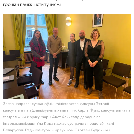
грошай паміж інстытуцыямі.
Злева направа: супрацоўнікі Міністэрства культуры Эстоніі —
кансультант па аўдыявізуальных пытаннях Карла Функ, кансультантка па
тэатральным кірунку Мары Анет Хейнсалу, дарадца па
інтэрнацыялізацыі Ула Кіхва падчас сустрэчы з прадстаўнікамі
Беларускай Рады культуры – кіраўніком Сяргеем Будкіным і