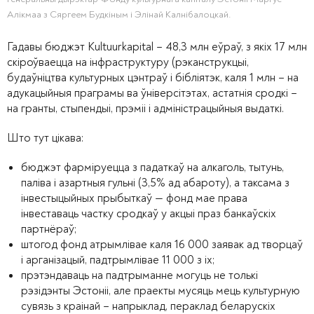
Алікмаа з Сяргеем Будкіным і Элінай Калнібалоцкай.
Гадавы бюджэт Kultuurkapital – 48,3 млн еўраў, з якіх 17 млн
скіроўваецца на інфраструктуру (рэканструкцыі,
будаўніцтва культурных цэнтраў і бібліятэк, каля 1 млн – на
адукацыйныя праграмы ва ўніверсітэтах, астатнія сродкі –
на гранты, стыпендыі, прэміі і адміністрацыйныя выдаткі.
Што тут цікава:
бюджэт фарміруецца з падаткаў на алкаголь, тытунь,
паліва і азартныя гульні (3,5% ад абароту), а таксама з
інвестыцыйных прыбыткаў — фонд мае права
інвеставаць частку сродкаў у акцыі праз банкаўскіх
партнёраў;
штогод фонд атрымлівае каля 16 000 заявак ад творцаў
і арганізацый, падтрымлівае 11 000 з іх;
прэтэндаваць на падтрыманне могуць не толькі
рэзідэнты Эстоніі, але праекты мусяць мець культурную
сувязь з краінай – напрыклад, пераклад беларускіх