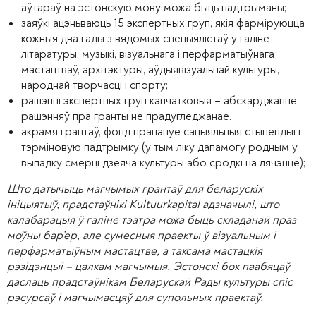
аўтараў на эстонскую мову можа быць падтрыманы;
заяўкі ацэньваюць 15 экспертных груп, якія фарміруюцца
кожныя два гады з вядомых спецыялістаў у галіне
літаратуры, музыкі, візуальнага і перфарматыўнага
мастацтваў, архітэктуры, аўдыявізуальнай культуры,
народнай творчасці і спорту;
рашэнні экспертных груп канчатковыя – абскарджанне
рашэнняў пра гранты не прадугледжанае.
акрамя грантаў, фонд прапануе сацыяльныя стыпендыі і
тэрміновую падтрымку (у тым ліку дапамогу родным у
выпадку смерці дзеяча культуры або сродкі на лячэнне);
Што датычыць магчымых грантаў для беларускіх
ініцыятыў, прадстаўнікі Kultuurkapital адзначылі, што
калабарацыя ў галіне тэатра можа быць складанай праз
моўны бар’ер, але сумесныя праекты ў візуальным і
перфарматыўным мастацтве, а таксама мастацкія
рэзідэнцыі – цалкам магчымыя. Эстонскі бок паабяцаў
даслаць прадстаўнікам Беларускай Рады культуры спіс
рэсурсаў і магчымасцяў для супольных праектаў.