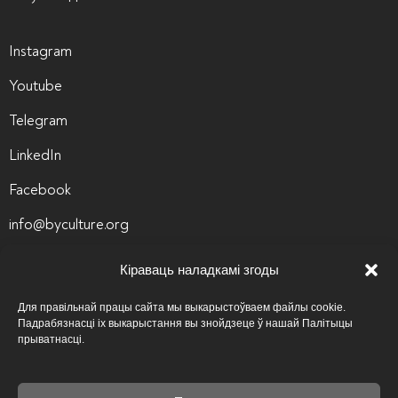
Instagram
Youtube
Telegram
LinkedIn
Facebook
info@byculture.org
Кантакты
Кіраваць наладкамі згоды
Вакансіі
Для правільнай працы сайта мы выкарыстоўваем файлы cookie.
Падрабязнасці іх выкарыстання вы знойдзеце ў нашай Палітыцы
Архіў вакансій
прыватнасці.
Палітыка прыватнасці