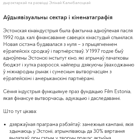
дырэктаркай па развіцці Элінай Калнібалоцкай
Аўдыявізуальны сектар і кінематаграфія
Эстонская кінаіндустрыя была фактычна адноўленая пасля
1992 года, калі фінансаванне савецкіх кінастудый спынілася.
Новая сістэма будавалася з нуля – з прыцягненнем
еўрапейскіх сродкаў і партнёрстваў. У 1997 годзе быў
адноўлены Эстонскі інстытут кіно, які атрымаў пачатковы
бюджэт і хутка разросся, найперш дзякуючы ўваходжанню
ў міжнародны рынак і сумесным вытворчасцям з
еўрапейскімі і амерыканскімі партнёрамі.
Сёння індустрыя функцыянуе праз фундацыю Film Estonia,
якая фінансуе вытворчасць, адукацыю і даследаванні.
Што тут цікава:
дзяржаўная праграма рэбэйтаў: замежныя кампаніі, якія
здымаюць у Эстоніі, атрымліваюць да 30% вяртання
выдаткаў, пры гэтым у творчы працэс актыўна