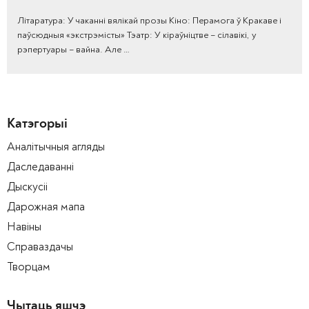
Літаратура: У чаканні вялікай прозы Кіно: Перамога ў Кракаве і
паўсюдныя «экстрэмісты» Тэатр: У кіраўніцтве – сілавікі, у
рэпертуары – вайна. Але …
Катэгорыі
Аналітычныя агляды
Даследаванні
Дыскусіі
Дарожная мапа
Навіны
Справаздачы
Творцам
Чытаць яшчэ