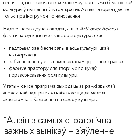
сёння – адзін з ключавых механізмаў падтрымкі беларускай
культуры ў выгнанні і ўнутры краіны. Аднак гаворка ідзе не
толькі пра інструмент фінансавання.
Надзея паслядоўна даводзіць, што
ArtPower Belarus
фактычна функцыянуе як інфраструктура
якая:
,
падтрымлівае бесперапыннасць культурніцкай
вытворчасці,
забяспечвае сувязь паміж актарамі ў розных краінах,
фармуе прастору для творчых пошукаў і
пераасэнсавання ролі культуры.
У гэтым сэнсе праграма выходзіць за рамкі звыклай
«праектнай падтрымкі» і набліжаецца да мадэлі
экасістэмнага ўздзеяння на сферу культуры.
“Адзін з самых стратэгічна
важных вынікаў – з’яўленне і