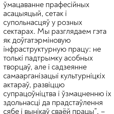
ўмацаванне прафесійных
асацыяцый, сетак і
супольнасцяў у розных
сектарах. Мы разглядаем гэта
як доўгатэрміновую
інфраструктурную працу: не
толькі падтрымку асобных
творцаў, але і садзеянне
самаарганізацыі культурніцкіх
актараў, развіццю
супрацоўніцтва і ўзмацненню іх
здольнасці да прадстаўлення
сябе і вынікаў сваёй працы”,
–