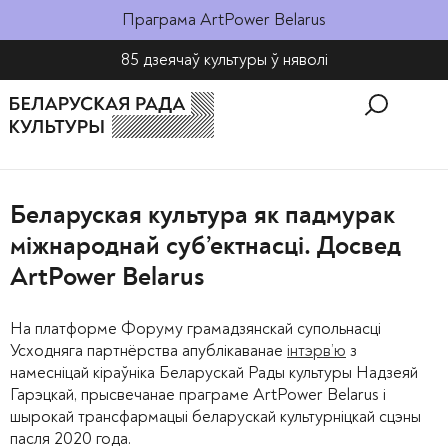
Праграма ArtPower Belarus
85 дзеячаў культуры ў няволі​
Беларуская культура як падмурак
міжнароднай суб’ектнасці. Досвед
ArtPower Belarus
На платформе Форуму грамадзянскай супольнасці
Усходняга партнёрства апублікаванае
інтэрв’ю
з
намесніцай кіраўніка Беларускай Рады культуры Надзеяй
Гарэцкай, прысвечанае праграме ArtPower Belarus і
шырокай трансфармацыі беларускай культурніцкай сцэны
пасля 2020 года.