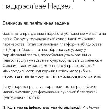
падкрэслівае Надзея.
Бачнасць як палітычная задача
Важна, што праграмнае інтэрв’ю апублікаванае менавіта на
сайце Форуму грамадзянскай супольнасці Усходняга
партнёрства. Гэтая рэгіянальная платформа аб’ядноўвае
НДА краін Усходняга партнёрства для ўдзелу ў
фарміраванні палітык, прасоўвання дэмакратычных
каштоўнасцяў і ўмацавання супрацоўніцтва з Еўрапейскім
Саюзам. Цалкам заканамерна, што ў прасторы гэтай
міжнароднай сеткі культурніцкія кейсы могуць быць
перакладзеныя на мову палітык і міжнародных стратэгій.
Таму інтэрв’ю прапануе шэраг важных назіранняў, якія
маюць значэнне для фармавання сучаснай беларускай
культурніцкай палітыкі.
ArtPower
Культура як інфраструктура ўстойлівасці.