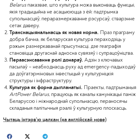
Belarus
паказвае, што культура можа выконваць функцыі,
якія традыцыйна не асацыююцца з ёй: падтрымка
супольнасцяў, пераразмеркаванне рэсурсаў, стварэнне
сетак даверу.
Праз праграму
Транснацыянальнасць як новая норма.
добра бачна, як беларуская культура пераходзіць у
рэжым размеркаванай прысутнасці, дзе геаграфія
становіцца другаснай адносна сувязяў і супрацоўніцтва.
Адзін з ключавых
Пераасэнсаванне ролі донараў.
пасылаў – неабходнасць руху ад emergency-падыходаў
да доўгатэрміновых інвестыцый у культурніцкія
структуры і інфраструктуру.
Праекты, падтрыманыя
Культура як форма дыпламатыі.
ArtPower Belarus
, працуюць як каналы камунікацыі паміж
Беларуссю і міжнароднай супольнасцю, пераносячы
складаныя палітычныя рэаліі ў культурную плоскасць.
Чытаць інтэрв’ю цалкам (на англійскай мове)