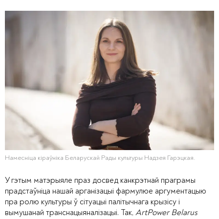
Намесніца кіраўніка Беларускай Рады культуры Надзея Гарэцкая.
У гэтым матэрыяле праз досвед канкрэтнай праграмы
прадстаўніца нашай арганізацыі фармулюе аргументацыю
пра ролю культуры ў сітуацыі палітычнага крызісу і
вымушанай транснацыяналізацыі. Так,
ArtPower Belarus