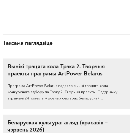
Таксама паглядзіце
Вынікі трэцяга кола Трэка 2. Творчыя
праекты праграмы ArtPower Belarus
Праграма ArtPower Belarus падвяла вынікі трэцяга кола
конкурснага адбору па Трэку 2. Творчыя праекты. Падтрымку
атрымалі 24 праекты ў розных сектарах беларускай …
Беларуская культура: агляд (красавік –
чэрвень 2026)