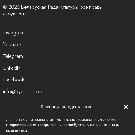
© 2026 Беларуская Рада культуры. Усе правы
ахоўваюцца
Instagram
Youtube
Telegram
LinkedIn
Facebook
info@byculture.org
Кіраваць наладкамі згоды
Кантакты
Вакансіі
Для правільнай працы сайта мы выкарыстоўваем файлы cookie.
Падрабязнасці іх выкарыстання вы знойдзеце ў нашай Палітыцы
Архіў вакансій
прыватнасці.