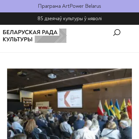
Праграма ArtPower Belarus
85 дзеячаў культуры ў няволі​