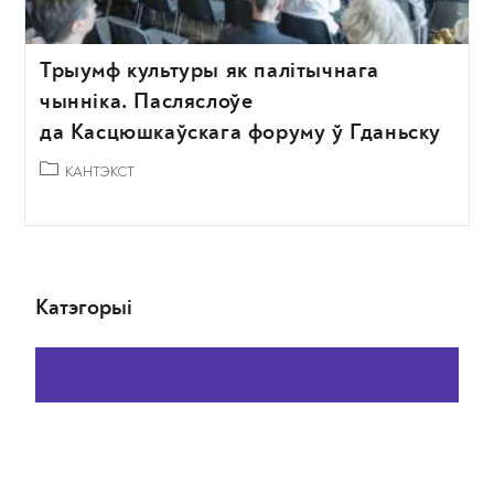
Трыумф культуры як палітычнага
чынніка. Пасляслоўе
да Касцюшкаўскага форуму ў Гданьску
КАНТЭКСТ
Катэгорыі