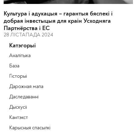
Культура і адукацыя – гарантыя бяспекі і
добрая інвестыцыя для краін Усходняга
Партнёрства і ЕС
28 ЛІСТАПАДА 2024
Катэгорыі
Аналітыка
База
Гісторыі
Дарожная мапа
Даследаванні
Дыскусіі
Кантэкст
Карысныя спасылкі