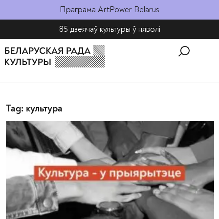
Праграма ArtPower Belarus
85 дзеячаў культуры ў няволі​
Tag: культура