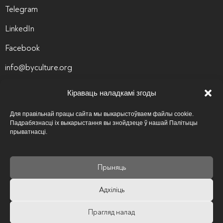
Telegram
LinkedIn
Facebook
info@byculture.org
Кантакты
Кіраваць наладкамі згоды
Вакансіі
Для правільнай працы сайта мы выкарыстоўваем файлы cookie.
Падрабязнасці іх выкарыстання вы знойдзеце ў нашай Палітыцы
Архіў вакансій
прыватнасці.
Палітыка прыватнасці
Прыняць
Псіхалагічная аптэчка
Адхіліць
Карысныя спасылкі
Прагляд налад