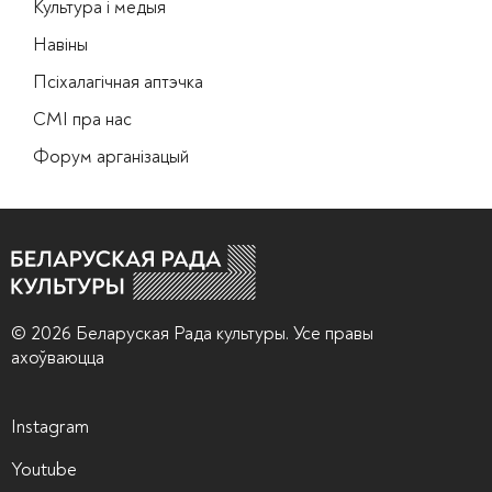
Культура і медыя
Навіны
Псіхалагічная аптэчка
СМІ пра нас
Форум арганізацый
© 2026 Беларуская Рада культуры. Усе правы
ахоўваюцца
Instagram
Youtube