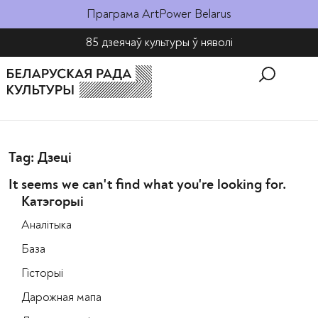
Праграма ArtPower Belarus
85 дзеячаў культуры ў няволі​
Tag: Дзеці
It seems we can't find what you're looking for.
Катэгорыі
Аналітыка
База
Гісторыі
Дарожная мапа