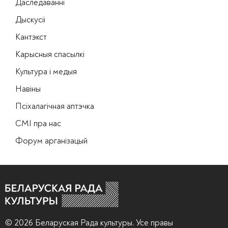
Даследаванні
Дыскусіі
Кантэкст
Карысныя спасылкі
Культура і медыя
Навіны
Псіхалагічная аптэчка
СМІ пра нас
Форум арганізацый
© 2026 Беларуская Рада культуры. Усе правы