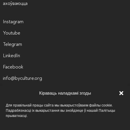
ахоўваюцца
Instagram
Youtube
Telegram
LinkedIn
Facebook
info@byculture.org
Кантакты
Кіраваць наладкамі згоды
Вакансіі
Для правільнай працы сайта мы выкарыстоўваем файлы cookie.
Падрабязнасці іх выкарыстання вы знойдзеце ў нашай Палітыцы
Архіў вакансій
прыватнасці.
Палітыка прыватнасці